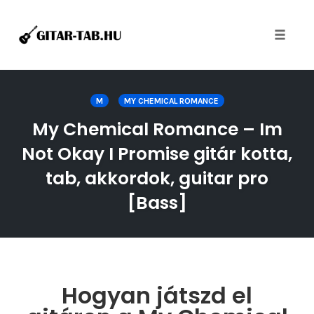
Toggle
naviga
Skip
to
M
MY CHEMICAL ROMANCE
content
My Chemical Romance – Im
Not Okay I Promise gitár kotta,
tab, akkordok, guitar pro
[Bass]
Hogyan játszd el