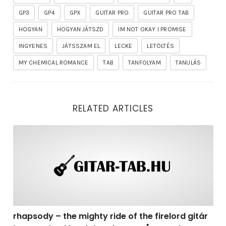
GP3
GP4
GPX
GUITAR PRO
GUITAR PRO TAB
HOGYAN
HOGYAN JÁTSZD
IM NOT OKAY I PROMISE
INGYENES
JÁTSSZAM EL
LECKE
LETÖLTÉS
MY CHEMICAL ROMANCE
TAB
TANFOLYAM
TANULÁS
RELATED ARTICLES
rhapsody – the mighty ride of the firelord gitár kotta,
rhapsody – the mighty ride of the firelord gitár