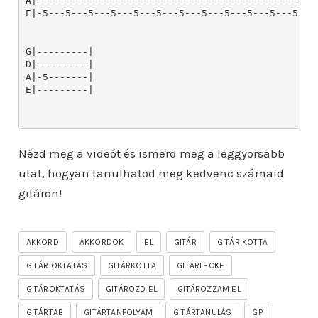
Nézd meg a videót és ismerd meg a leggyorsabb
utat, hogyan tanulhatod meg kedvenc számaid
gitáron!
AKKORD
AKKORDOK
EL
GITÁR
GITÁR KOTTA
GITÁR OKTATÁS
GITÁRKOTTA
GITÁRLECKE
GITÁROKTATÁS
GITÁROZD EL
GITÁROZZAM EL
GITÁRTAB
GITÁRTANFOLYAM
GITÁRTANULÁS
GP