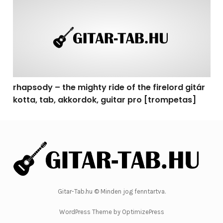
rhapsody – the mighty ride of the firelord gitár kotta, 
rhapsody – the mighty ride of the firelord gitár
kotta, tab, akkordok, guitar pro [trompetas]
Gitar-Tab.hu © Minden jog fenntartva.
WordPress Theme by OptimizePress