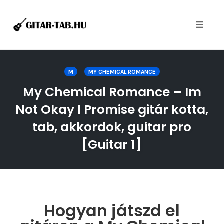
Toggle
naviga
Skip
to
M
MY CHEMICAL ROMANCE
content
My Chemical Romance – Im
Not Okay I Promise gitár kotta,
tab, akkordok, guitar pro
[Guitar 1]
Hogyan játszd el