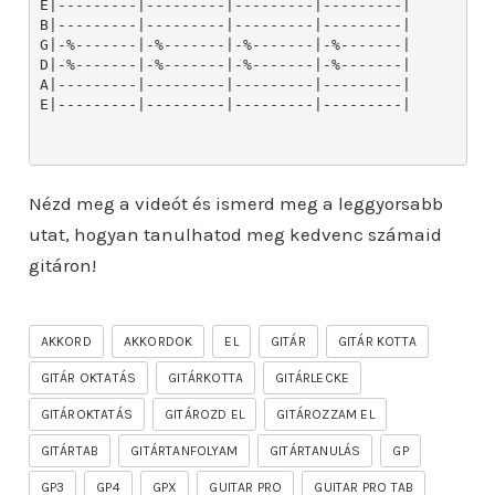
Nézd meg a videót és ismerd meg a leggyorsabb
utat, hogyan tanulhatod meg kedvenc számaid
gitáron!
AKKORD
AKKORDOK
EL
GITÁR
GITÁR KOTTA
GITÁR OKTATÁS
GITÁRKOTTA
GITÁRLECKE
GITÁROKTATÁS
GITÁROZD EL
GITÁROZZAM EL
GITÁRTAB
GITÁRTANFOLYAM
GITÁRTANULÁS
GP
GP3
GP4
GPX
GUITAR PRO
GUITAR PRO TAB