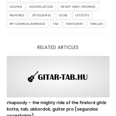
HOGYAN
HOGYAN JÁTSZD
IM NOT OKAY I PROMISE
INGYENES
JÁTSSZAM EL
LECKE
LETÖLTÉS
MY CHEMICAL ROMANCE
TAB
TANFOLYAM
TANULÁS
RELATED ARTICLES
rhapsody – the mighty ride of the firelord gitár kotta,
rhapsody – the mighty ride of the firelord gitár
kotta, tab, akkordok, guitar pro [segundas
vocesbajas]