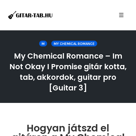
Toggle
naviga
Skip
to
M
MY CHEMICAL ROMANCE
content
My Chemical Romance – Im
Not Okay I Promise gitár kotta,
tab, akkordok, guitar pro
[Guitar 3]
Hogyan játszd el