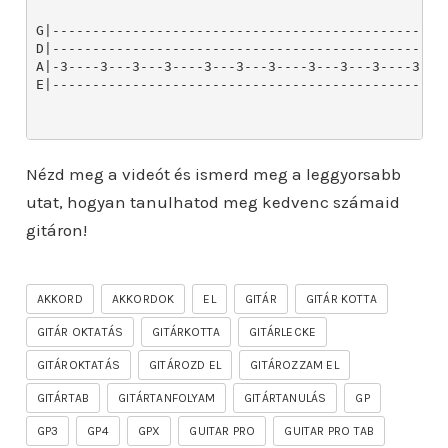
Nézd meg a videót és ismerd meg a leggyorsabb
utat, hogyan tanulhatod meg kedvenc számaid
gitáron!
AKKORD
AKKORDOK
EL
GITÁR
GITÁR KOTTA
GITÁR OKTATÁS
GITÁRKOTTA
GITÁRLECKE
GITÁROKTATÁS
GITÁROZD EL
GITÁROZZAM EL
GITÁRTAB
GITÁRTANFOLYAM
GITÁRTANULÁS
GP
GP3
GP4
GPX
GUITAR PRO
GUITAR PRO TAB