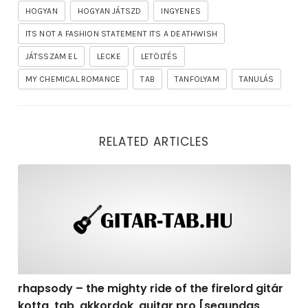
HOGYAN
HOGYAN JÁTSZD
INGYENES
ITS NOT A FASHION STATEMENT ITS A DEATHWISH
JÁTSSZAM EL
LECKE
LETÖLTÉS
MY CHEMICAL ROMANCE
TAB
TANFOLYAM
TANULÁS
RELATED ARTICLES
rhapsody – the mighty ride of the firelord gitár kotta,
rhapsody – the mighty ride of the firelord gitár
kotta, tab, akkordok, guitar pro [segundas