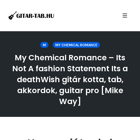
Toggle
naviga
Skip
to
M
MY CHEMICAL ROMANCE
content
My Chemical Romance – Its
Not A fashion Statement Its a
deathWish gitár kotta, tab,
akkordok, guitar pro [Mike
Way]