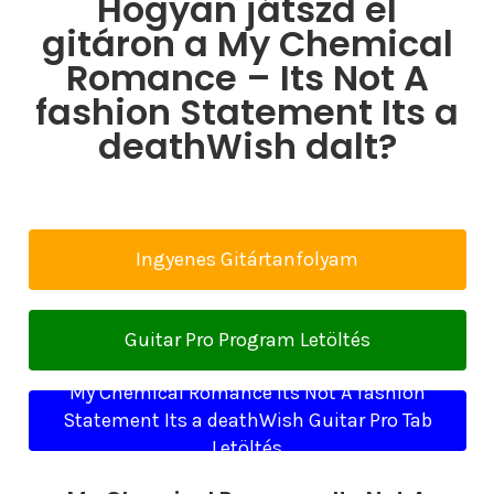
Hogyan játszd el
gitáron a My Chemical
Romance – Its Not A
fashion Statement Its a
deathWish dalt?
Ingyenes Gitártanfolyam
Guitar Pro Program Letöltés
My Chemical Romance Its Not A fashion
Statement Its a deathWish Guitar Pro Tab
Letöltés