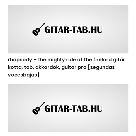
rhapsody – the mighty ride of the firelord gitár kotta,
rhapsody – the mighty ride of the firelord gitár
kotta, tab, akkordok, guitar pro [segundas
vocesbajas]
rhapsody – the mighty ride of the firelord gitár kotta,