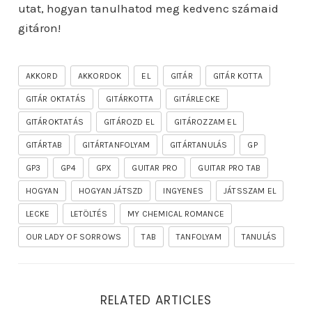
utat, hogyan tanulhatod meg kedvenc számaid
gitáron!
AKKORD
AKKORDOK
EL
GITÁR
GITÁR KOTTA
GITÁR OKTATÁS
GITÁRKOTTA
GITÁRLECKE
GITÁROKTATÁS
GITÁROZD EL
GITÁROZZAM EL
GITÁRTAB
GITÁRTANFOLYAM
GITÁRTANULÁS
GP
GP3
GP4
GPX
GUITAR PRO
GUITAR PRO TAB
HOGYAN
HOGYAN JÁTSZD
INGYENES
JÁTSSZAM EL
LECKE
LETÖLTÉS
MY CHEMICAL ROMANCE
OUR LADY OF SORROWS
TAB
TANFOLYAM
TANULÁS
RELATED ARTICLES