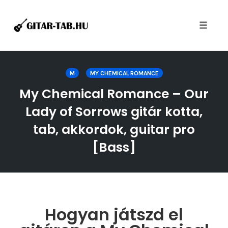
Toggle
naviga
Skip
to
M
MY CHEMICAL ROMANCE
content
My Chemical Romance – Our
Lady of Sorrows gitár kotta,
tab, akkordok, guitar pro
[Bass]
Hogyan játszd el