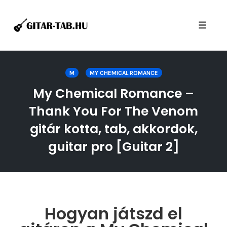
Toggle
naviga
Skip
to
M
MY CHEMICAL ROMANCE
content
My Chemical Romance –
Thank You For The Venom
gitár kotta, tab, akkordok,
guitar pro [Guitar 2]
Hogyan játszd el