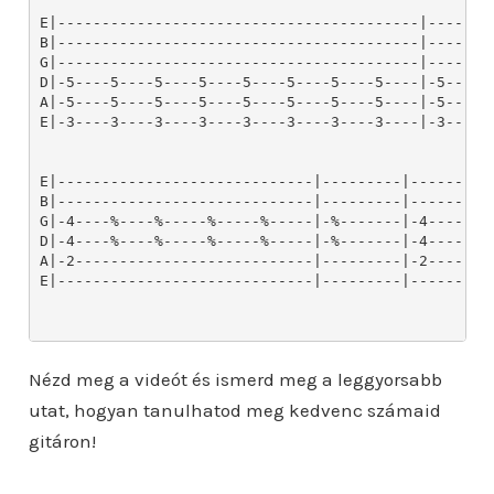
Nézd meg a videót és ismerd meg a leggyorsabb
utat, hogyan tanulhatod meg kedvenc számaid
gitáron!