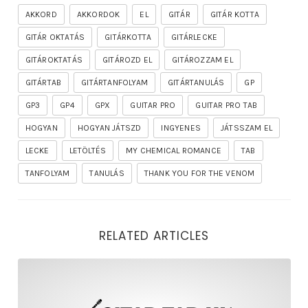
AKKORD
AKKORDOK
EL
GITÁR
GITÁR KOTTA
GITÁR OKTATÁS
GITÁRKOTTA
GITÁRLECKE
GITÁROKTATÁS
GITÁROZD EL
GITÁROZZAM EL
GITÁRTAB
GITÁRTANFOLYAM
GITÁRTANULÁS
GP
GP3
GP4
GPX
GUITAR PRO
GUITAR PRO TAB
HOGYAN
HOGYAN JÁTSZD
INGYENES
JÁTSSZAM EL
LECKE
LETÖLTÉS
MY CHEMICAL ROMANCE
TAB
TANFOLYAM
TANULÁS
THANK YOU FOR THE VENOM
RELATED ARTICLES
rhapsody – the mighty ride of the firelord gitár kotta,