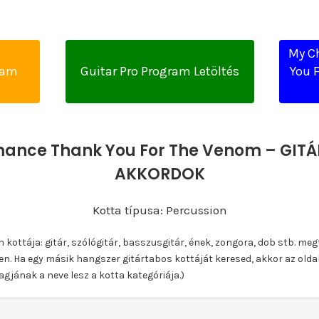
My C
yam
Guitar Pro Program Letöltés
You 
ance Thank You For The Venom – GITÁR
AKKORDOK
Kotta típusa: Percussion
ottája: gitár, szólógitár, basszusgitár, ének, zongora, dob stb. meg
n. Ha egy másik hangszer gitártabos kottáját keresed, akkor az olda
gjának a neve lesz a kotta kategóriája.)