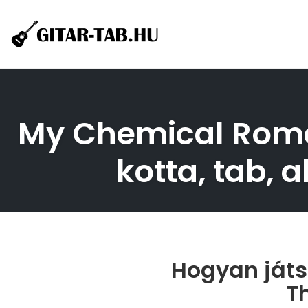
Skip
to
content
My Chemical Roma
kotta, tab, 
Hogyan játs
T