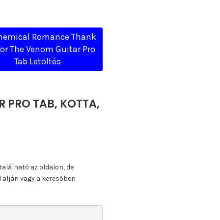
hemical Romance Thank
For The Venom Guitar Pro
Tab Letöltés
 PRO TAB, KOTTA,
található az oldalon, de
l alján vagy a keresőben