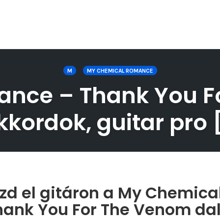
M
MY CHEMICAL ROMANCE
nce – Thank You Fo
akkordok, guitar pro
zd el gitáron a My Chemic
hank You For The Venom dal