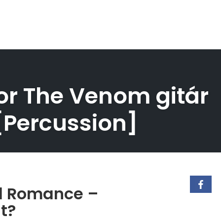
r The Venom gitár
 [Percussion]
al Romance –
t?