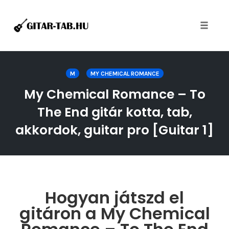
Toggle
naviga
Skip
to
M
MY CHEMICAL ROMANCE
content
My Chemical Romance – To
The End gitár kotta, tab,
akkordok, guitar pro [Guitar 1]
Hogyan játszd el
gitáron a My Chemical