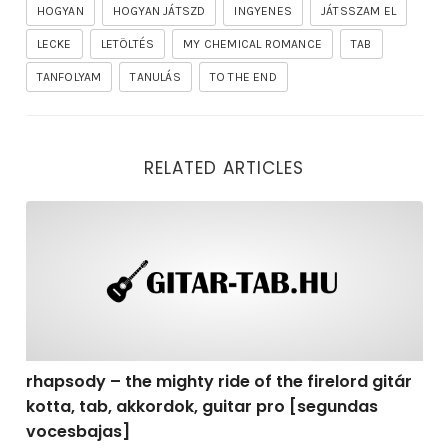
HOGYAN
HOGYAN JÁTSZD
INGYENES
JÁTSSZAM EL
LECKE
LETÖLTÉS
MY CHEMICAL ROMANCE
TAB
TANFOLYAM
TANULÁS
TO THE END
RELATED ARTICLES
rhapsody – the mighty ride of the firelord gitár kotta,
rhapsody – the mighty ride of the firelord gitár
kotta, tab, akkordok, guitar pro [segundas
vocesbajas]