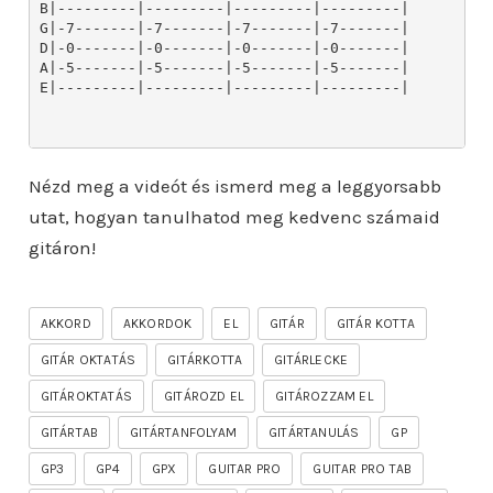
Nézd meg a videót és ismerd meg a leggyorsabb
utat, hogyan tanulhatod meg kedvenc számaid
gitáron!
AKKORD
AKKORDOK
EL
GITÁR
GITÁR KOTTA
GITÁR OKTATÁS
GITÁRKOTTA
GITÁRLECKE
GITÁROKTATÁS
GITÁROZD EL
GITÁROZZAM EL
GITÁRTAB
GITÁRTANFOLYAM
GITÁRTANULÁS
GP
GP3
GP4
GPX
GUITAR PRO
GUITAR PRO TAB