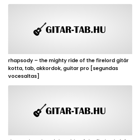
rhapsody – the mighty ride of the firelord gitár kotta,
rhapsody – the mighty ride of the firelord gitár
kotta, tab, akkordok, guitar pro [segundas
vocesaltas]
rhapsody – the mighty ride of the firelord gitár kotta, t