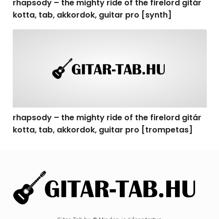
rhapsody – the mighty ride of the firelord gitár
kotta, tab, akkordok, guitar pro [synth]
rhapsody – the mighty ride of the firelord gitár kotta, 
rhapsody – the mighty ride of the firelord gitár
kotta, tab, akkordok, guitar pro [trompetas]