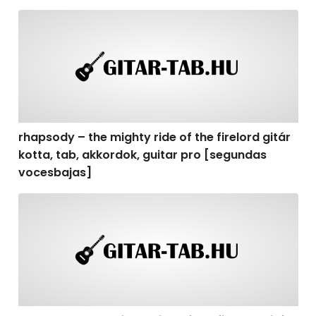
rhapsody – the mighty ride of the firelord gitár kotta,
rhapsody – the mighty ride of the firelord gitár
kotta, tab, akkordok, guitar pro [segundas
vocesbajas]
rhapsody – the mighty ride of the firelord gitár kotta,