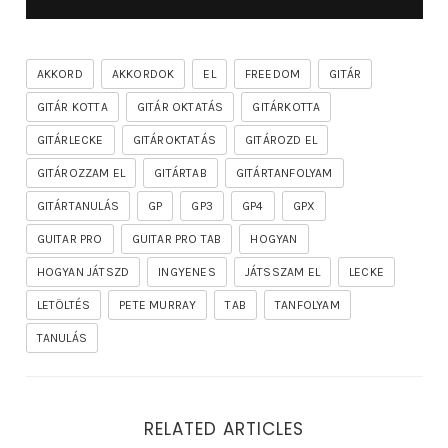
AKKORD
AKKORDOK
EL
FREEDOM
GITÁR
GITÁR KOTTA
GITÁR OKTATÁS
GITÁRKOTTA
GITÁRLECKE
GITÁROKTATÁS
GITÁROZD EL
GITÁROZZAM EL
GITÁRTAB
GITÁRTANFOLYAM
GITÁRTANULÁS
GP
GP3
GP4
GPX
GUITAR PRO
GUITAR PRO TAB
HOGYAN
HOGYAN JÁTSZD
INGYENES
JÁTSSZAM EL
LECKE
LETÖLTÉS
PETE MURRAY
TAB
TANFOLYAM
TANULÁS
RELATED ARTICLES