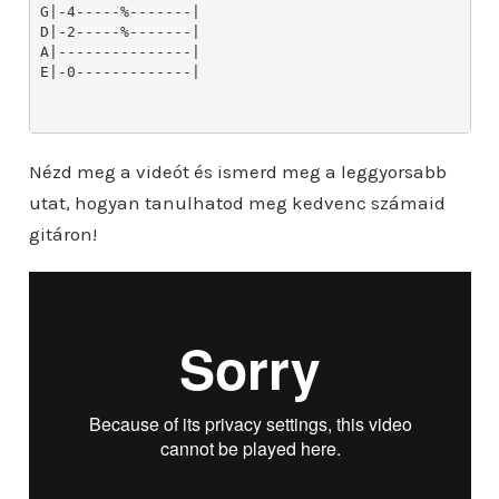
Nézd meg a videót és ismerd meg a leggyorsabb
utat, hogyan tanulhatod meg kedvenc számaid
gitáron!