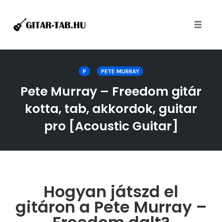
Toggle
naviga
Skip
to
P
PETE MURRAY
content
Pete Murray – Freedom gitár
kotta, tab, akkordok, guitar
pro [Acoustic Guitar]
Hogyan játszd el
gitáron a Pete Murray –