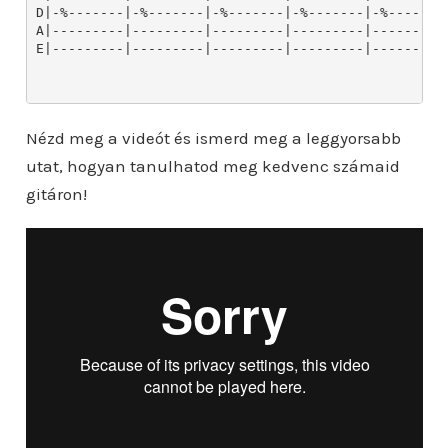
Nézd meg a videót és ismerd meg a leggyorsabb
utat, hogyan tanulhatod meg kedvenc számaid
gitáron!