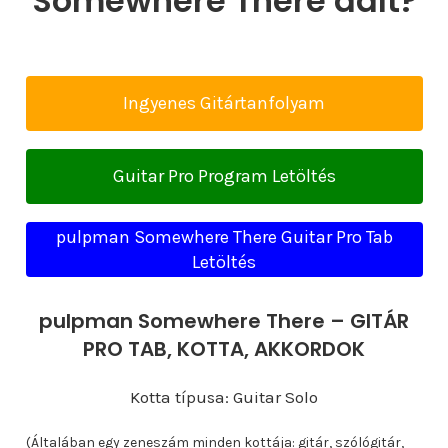
Somewhere There dalt?
Ingyenes Gitártanfolyam
Guitar Pro Program Letöltés
pulpman Somewhere There Guitar Pro Tab
Letöltés
pulpman Somewhere There – GITÁR
PRO TAB, KOTTA, AKKORDOK
Kotta típusa: Guitar Solo
(Általában egy zeneszám minden kottája: gitár, szólógitár,