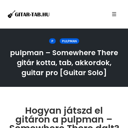
Toggle
naviga
Skip
to
P
PULPMAN
content
pulpman – Somewhere There
gitár kotta, tab, akkordok,
guitar pro [Guitar Solo]
Hogyan játszd el
gitáron a pulpman –