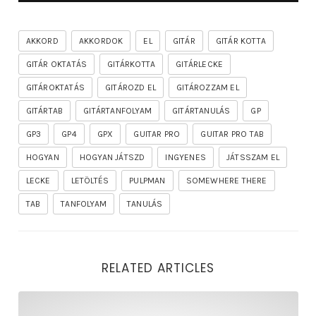
AKKORD
AKKORDOK
EL
GITÁR
GITÁR KOTTA
GITÁR OKTATÁS
GITÁRKOTTA
GITÁRLECKE
GITÁROKTATÁS
GITÁROZD EL
GITÁROZZAM EL
GITÁRTAB
GITÁRTANFOLYAM
GITÁRTANULÁS
GP
GP3
GP4
GPX
GUITAR PRO
GUITAR PRO TAB
HOGYAN
HOGYAN JÁTSZD
INGYENES
JÁTSSZAM EL
LECKE
LETÖLTÉS
PULPMAN
SOMEWHERE THERE
TAB
TANFOLYAM
TANULÁS
RELATED ARTICLES
rhapsody – the mighty ride of the firelord gitár kotta,