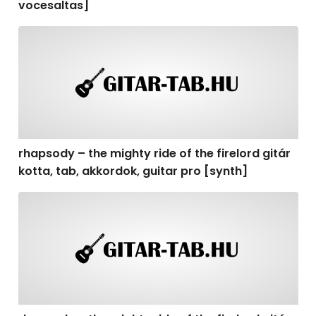
vocesaltas]
rhapsody – the mighty ride of the firelord gitár kotta, t
rhapsody – the mighty ride of the firelord gitár
kotta, tab, akkordok, guitar pro [synth]
rhapsody – the mighty ride of the firelord gitár kotta, 