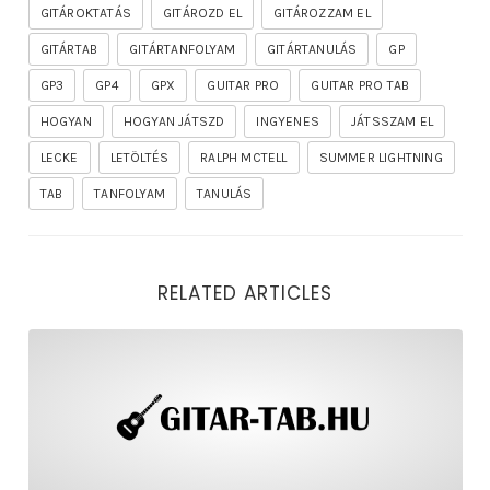
GITÁROKTATÁS
GITÁROZD EL
GITÁROZZAM EL
GITÁRTAB
GITÁRTANFOLYAM
GITÁRTANULÁS
GP
GP3
GP4
GPX
GUITAR PRO
GUITAR PRO TAB
HOGYAN
HOGYAN JÁTSZD
INGYENES
JÁTSSZAM EL
LECKE
LETÖLTÉS
RALPH MCTELL
SUMMER LIGHTNING
TAB
TANFOLYAM
TANULÁS
RELATED ARTICLES
rhapsody – the mighty ride of the firelord gitár kotta,