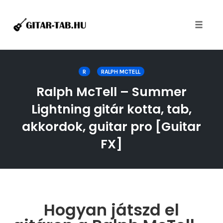
Toggle
naviga
Skip
to
R
RALPH MCTELL
content
Ralph McTell – Summer
Lightning gitár kotta, tab,
akkordok, guitar pro [Guitar
FX]
Hogyan játszd el