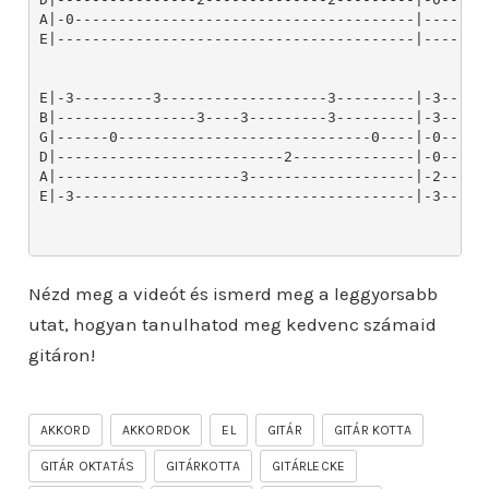
Nézd meg a videót és ismerd meg a leggyorsabb
utat, hogyan tanulhatod meg kedvenc számaid
gitáron!
AKKORD
AKKORDOK
EL
GITÁR
GITÁR KOTTA
GITÁR OKTATÁS
GITÁRKOTTA
GITÁRLECKE