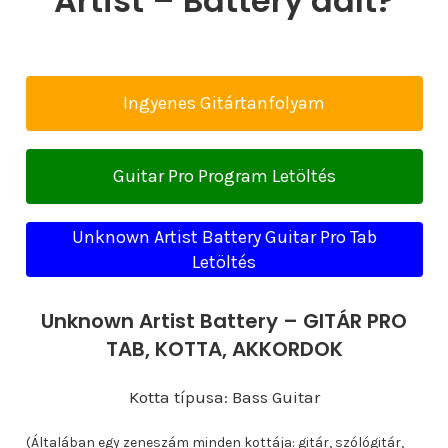
Artist – Battery dalt?
Ingyenes Gitártanfolyam
Guitar Pro Program Letöltés
Unknown Artist Battery Guitar Pro Tab
Letöltés
Unknown Artist Battery – GITÁR PRO
TAB, KOTTA, AKKORDOK
Kotta típusa: Bass Guitar
(Általában egy zeneszám minden kottája: gitár, szólógitár,