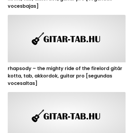
vocesbajas]
rhapsody – the mighty ride of the firelord gitár kotta,
rhapsody – the mighty ride of the firelord gitár
kotta, tab, akkordok, guitar pro [segundas
vocesaltas]
rhapsody – the mighty ride of the firelord gitár kotta, t