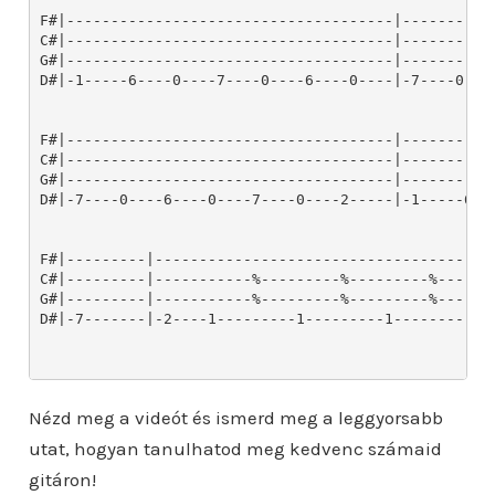
Nézd meg a videót és ismerd meg a leggyorsabb
utat, hogyan tanulhatod meg kedvenc számaid
gitáron!