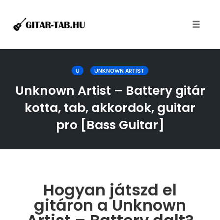
Toggle
naviga
Skip
to
U
UNKNOWN ARTIST
content
Unknown Artist – Battery gitár
kotta, tab, akkordok, guitar
pro [Bass Guitar]
Hogyan játszd el
gitáron a Unknown