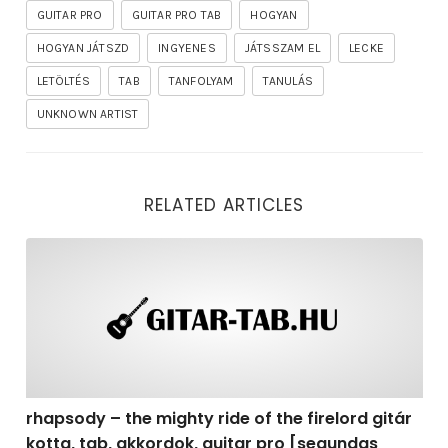
GUITAR PRO
GUITAR PRO TAB
HOGYAN
HOGYAN JÁTSZD
INGYENES
JÁTSSZAM EL
LECKE
LETÖLTÉS
TAB
TANFOLYAM
TANULÁS
UNKNOWN ARTIST
RELATED ARTICLES
rhapsody – the mighty ride of the firelord gitár kotta,
rhapsody – the mighty ride of the firelord gitár
kotta, tab, akkordok, guitar pro [segundas