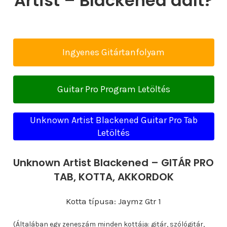
Artist – Blackened dalt?
Ingyenes Gitártanfolyam
Guitar Pro Program Letöltés
Unknown Artist Blackened Guitar Pro Tab
Letöltés
Unknown Artist Blackened – GITÁR PRO
TAB, KOTTA, AKKORDOK
Kotta típusa: Jaymz Gtr 1
(Általában egy zeneszám minden kottája: gitár, szólógitár,