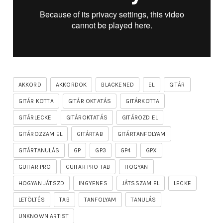
AKKORD
AKKORDOK
BLACKENED
EL
GITÁR
GITÁR KOTTA
GITÁR OKTATÁS
GITÁRKOTTA
GITÁRLECKE
GITÁROKTATÁS
GITÁROZD EL
GITÁROZZAM EL
GITÁRTAB
GITÁRTANFOLYAM
GITÁRTANULÁS
GP
GP3
GP4
GPX
GUITAR PRO
GUITAR PRO TAB
HOGYAN
HOGYAN JÁTSZD
INGYENES
JÁTSSZAM EL
LECKE
LETÖLTÉS
TAB
TANFOLYAM
TANULÁS
UNKNOWN ARTIST