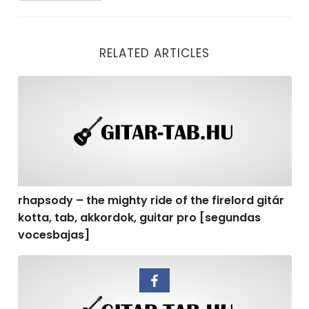
RELATED ARTICLES
rhapsody – the mighty ride of the firelord gitár kotta,
rhapsody – the mighty ride of the firelord gitár
kotta, tab, akkordok, guitar pro [segundas
vocesbajas]
rhapsody – the mighty ride of the firelord gitár kotta,