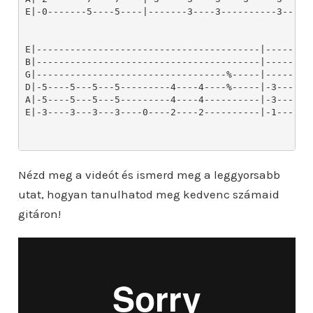
Nézd meg a videót és ismerd meg a leggyorsabb
utat, hogyan tanulhatod meg kedvenc számaid
gitáron!