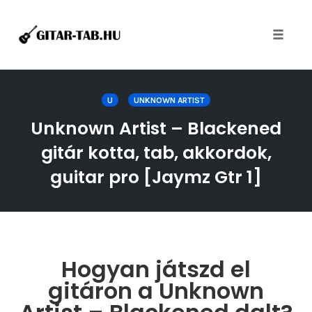
Toggle
naviga
Skip
to
U
UNKNOWN ARTIST
content
Unknown Artist – Blackened
gitár kotta, tab, akkordok,
guitar pro [Jaymz Gtr 1]
Hogyan játszd el
gitáron a Unknown