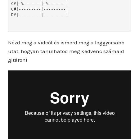
Nézd meg a videót és ismerd meg a leggyorsabb
utat, hogyan tanulhatod meg kedvenc számaid
gitáron!