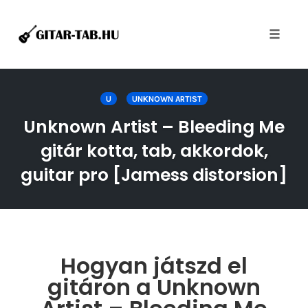
Toggle
naviga
Skip
to
U
UNKNOWN ARTIST
content
Unknown Artist – Bleeding Me
gitár kotta, tab, akkordok,
guitar pro [Jamess distorsion]
Hogyan játszd el
gitáron a Unknown