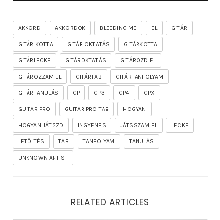
AKKORD
AKKORDOK
BLEEDING ME
EL
GITÁR
GITÁR KOTTA
GITÁR OKTATÁS
GITÁRKOTTA
GITÁRLECKE
GITÁROKTATÁS
GITÁROZD EL
GITÁROZZAM EL
GITÁRTAB
GITÁRTANFOLYAM
GITÁRTANULÁS
GP
GP3
GP4
GPX
GUITAR PRO
GUITAR PRO TAB
HOGYAN
HOGYAN JÁTSZD
INGYENES
JÁTSSZAM EL
LECKE
LETÖLTÉS
TAB
TANFOLYAM
TANULÁS
UNKNOWN ARTIST
RELATED ARTICLES