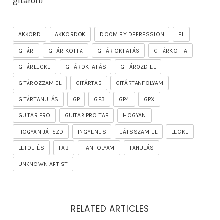
gitáron!
AKKORD
AKKORDOK
DOOM BY DEPRESSION
EL
GITÁR
GITÁR KOTTA
GITÁR OKTATÁS
GITÁRKOTTA
GITÁRLECKE
GITÁROKTATÁS
GITÁROZD EL
GITÁROZZAM EL
GITÁRTAB
GITÁRTANFOLYAM
GITÁRTANULÁS
GP
GP3
GP4
GPX
GUITAR PRO
GUITAR PRO TAB
HOGYAN
HOGYAN JÁTSZD
INGYENES
JÁTSSZAM EL
LECKE
LETÖLTÉS
TAB
TANFOLYAM
TANULÁS
UNKNOWN ARTIST
RELATED ARTICLES