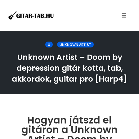
Toggle
naviga
Skip
to
U
UNKNOWN ARTIST
content
Unknown Artist – Doom by
depression gitár kotta, tab,
akkordok, guitar pro [Harp4]
Hogyan játszd el
gitáron a Unknown