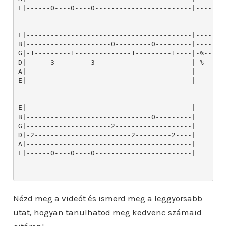
Nézd meg a videót és ismerd meg a leggyorsabb
utat, hogyan tanulhatod meg kedvenc számaid