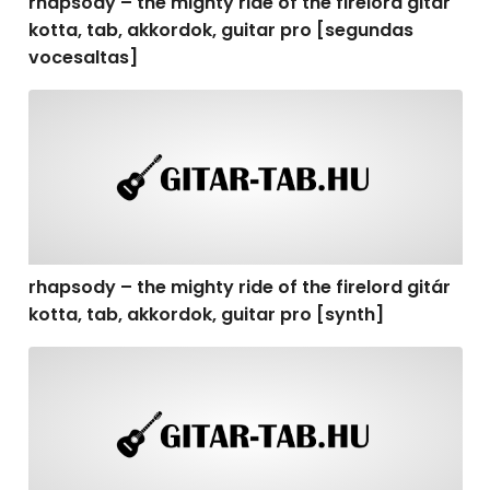
rhapsody – the mighty ride of the firelord gitár
kotta, tab, akkordok, guitar pro [segundas
vocesaltas]
rhapsody – the mighty ride of the firelord gitár kotta, t
rhapsody – the mighty ride of the firelord gitár
kotta, tab, akkordok, guitar pro [synth]
rhapsody – the mighty ride of the firelord gitár kotta, 