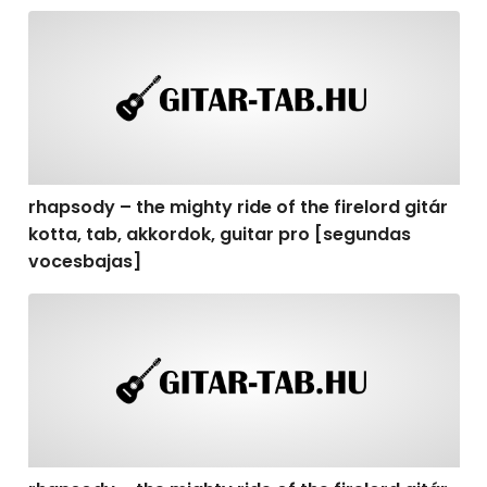
rhapsody – the mighty ride of the firelord gitár kotta,
rhapsody – the mighty ride of the firelord gitár
kotta, tab, akkordok, guitar pro [segundas
vocesbajas]
rhapsody – the mighty ride of the firelord gitár kotta,