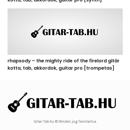
rhapsody – the mighty ride of the firelord gitár kotta, 
rhapsody – the mighty ride of the firelord gitár
kotta, tab, akkordok, guitar pro [trompetas]
Gitar-Tab.hu © Minden jog fenntartva.