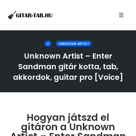
Toggle
naviga
Skip
to
U
UNKNOWN ARTIST
content
Unknown Artist – Enter
Sandman gitár kotta, tab,
akkordok, guitar pro [Voice]
Hogyan játszd el
gitáron a Unknown