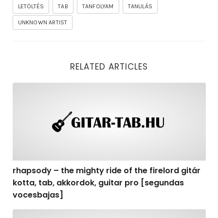
LETÖLTÉS
TAB
TANFOLYAM
TANULÁS
UNKNOWN ARTIST
RELATED ARTICLES
rhapsody – the mighty ride of the firelord gitár kotta,
rhapsody – the mighty ride of the firelord gitár
kotta, tab, akkordok, guitar pro [segundas
vocesbajas]
rhapsody – the mighty ride of the firelord gitár kotta,