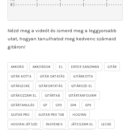
Nézd meg a videót és ismerd meg a leggyorsabb
utat, hogyan tanulhatod meg kedvenc számaid
gitáron!
AKKORD
AKKORDOK
EL
ENTER SANDMAN
GITÁR
GITÁR KOTTA
GITÁR OKTATÁS
GITÁRKOTTA
GITÁRLECKE
GITÁROKTATÁS
GITÁROZD EL
GITÁROZZAM EL
GITÁRTAB
GITÁRTANFOLYAM
GITÁRTANULÁS
GP
GP3
GP4
GPX
GUITAR PRO
GUITAR PRO TAB
HOGYAN
HOGYAN JÁTSZD
INGYENES
JÁTSSZAM EL
LECKE