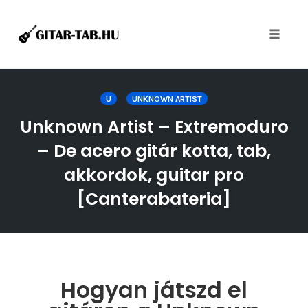
Toggle
naviga
Skip
to
U
UNKNOWN ARTIST
content
Unknown Artist – Extremoduro
– De acero gitár kotta, tab,
akkordok, guitar pro
[Canterabateria]
Hogyan játszd el