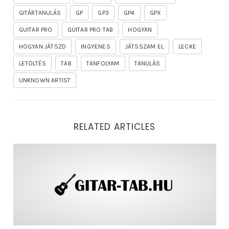
GITÁRTANULÁS
GP
GP3
GP4
GPX
GUITAR PRO
GUITAR PRO TAB
HOGYAN
HOGYAN JÁTSZD
INGYENES
JÁTSSZAM EL
LECKE
LETÖLTÉS
TAB
TANFOLYAM
TANULÁS
UNKNOWN ARTIST
RELATED ARTICLES
rhapsody – the mighty ride of the firelord gitár kotta,