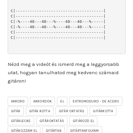
Nézd meg a videót és ismerd meg a leggyorsabb
utat, hogyan tanulhatod meg kedvenc számaid
gitáron!
AKKORD
AKKORDOK
EL
EXTREMODURO - DE ACERO
GITÁR
GITÁR KOTTA
GITÁR OKTATÁS
GITÁRKOTTA
GITÁRLECKE
GITÁROKTATÁS
GITÁROZD EL
GITÁROZZAM EL
GITÁRTAB
GITÁRTANFOLYAM