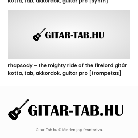
kotta, tab, akkordok, guitar pro [synth]
rhapsody – the mighty ride of the firelord gitár kotta, 
rhapsody – the mighty ride of the firelord gitár
kotta, tab, akkordok, guitar pro [trompetas]
Gitar-Tab.hu © Minden jog fenntartva.