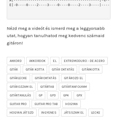
Nézd meg a videót és ismerd meg a leggyorsabb
utat, hogyan tanulhatod meg kedvenc számaid
gitáron!
AKKORD
AKKORDOK
EL
EXTREMODURO - DE ACERO
GITÁR
GITÁR KOTTA
GITÁR OKTATÁS
GITÁRKOTTA
GITÁRLECKE
GITÁROKTATÁS
GITÁROZD EL
GITÁROZZAM EL
GITÁRTAB
GITÁRTANFOLYAM
GITÁRTANULÁS
GP
GP3
GP4
GPX
GUITAR PRO
GUITAR PRO TAB
HOGYAN
HOGYAN JÁTSZD
INGYENES
JÁTSSZAM EL
LECKE