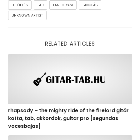
LETÖLTÉS
TAB
TANFOLYAM
TANULÁS
UNKNOWN ARTIST
RELATED ARTICLES
rhapsody – the mighty ride of the firelord gitár kotta,
rhapsody – the mighty ride of the firelord gitár
kotta, tab, akkordok, guitar pro [segundas
vocesbajas]
rhapsody – the mighty ride of the firelord gitár kotta,