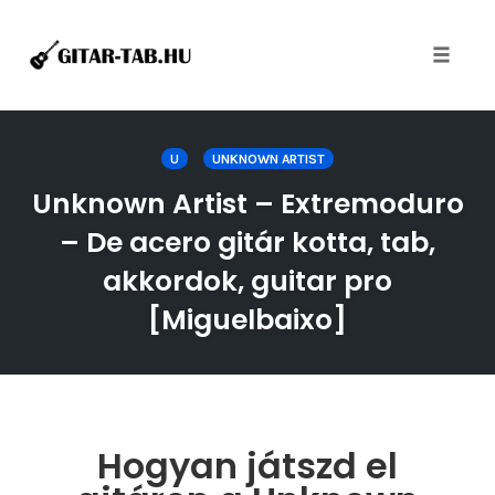
Toggle
naviga
Skip
to
U
UNKNOWN ARTIST
content
Unknown Artist – Extremoduro
– De acero gitár kotta, tab,
akkordok, guitar pro
[Miguelbaixo]
Hogyan játszd el