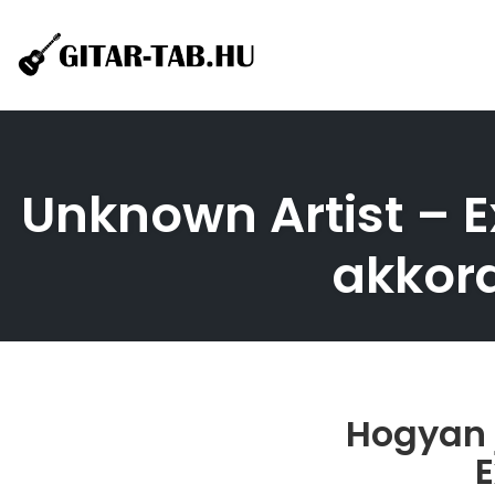
Skip
to
content
Unknown Artist – E
akkord
Hogyan j
E