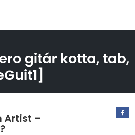
o gitár kotta, tab,
eGuit1]
 Artist –
t?