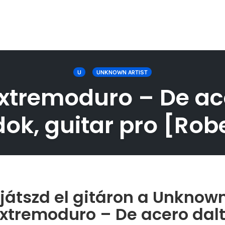
U
UNKNOWN ARTIST
xtremoduro – De acer
ok, guitar pro [Rob
átszd el gitáron a Unknown
xtremoduro – De acero dal