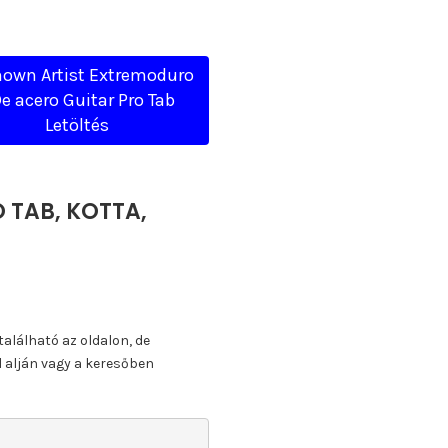
own Artist Extremoduro
De acero Guitar Pro Tab
Letöltés
O TAB, KOTTA,
található az oldalon, de
l alján vagy a keresőben