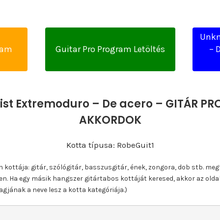
Unkn
yam
Guitar Pro Program Letöltés
– 
st Extremoduro – De acero – GITÁR PR
AKKORDOK
Kotta típusa: RobeGuit1
ottája: gitár, szólógitár, basszusgitár, ének, zongora, dob stb. meg
n. Ha egy másik hangszer gitártabos kottáját keresed, akkor az olda
gjának a neve lesz a kotta kategóriája.)