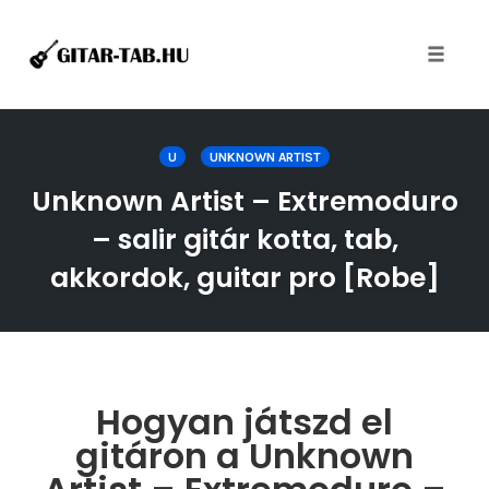
Toggle
naviga
Skip
to
U
UNKNOWN ARTIST
content
Unknown Artist – Extremoduro
– salir gitár kotta, tab,
akkordok, guitar pro [Robe]
Hogyan játszd el
gitáron a Unknown