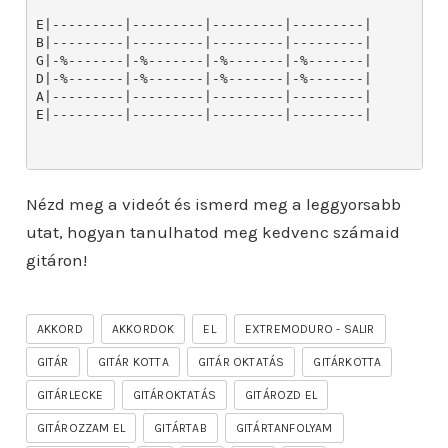
Nézd meg a videót és ismerd meg a leggyorsabb
utat, hogyan tanulhatod meg kedvenc számaid
gitáron!
AKKORD
AKKORDOK
EL
EXTREMODURO - SALIR
GITÁR
GITÁR KOTTA
GITÁR OKTATÁS
GITÁRKOTTA
GITÁRLECKE
GITÁROKTATÁS
GITÁROZD EL
GITÁROZZAM EL
GITÁRTAB
GITÁRTANFOLYAM