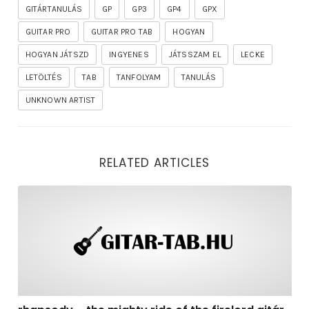
GITÁRTANULÁS
GP
GP3
GP4
GPX
GUITAR PRO
GUITAR PRO TAB
HOGYAN
HOGYAN JÁTSZD
INGYENES
JÁTSSZAM EL
LECKE
LETÖLTÉS
TAB
TANFOLYAM
TANULÁS
UNKNOWN ARTIST
RELATED ARTICLES
rhapsody – the mighty ride of the firelord gitár kotta,