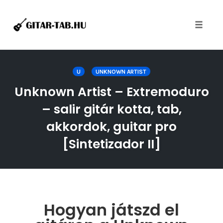
Toggle
naviga
Skip
to
U
UNKNOWN ARTIST
content
Unknown Artist – Extremoduro
– salir gitár kotta, tab,
akkordok, guitar pro
[Sintetizador II]
Hogyan játszd el