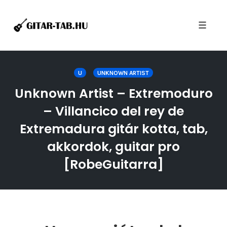
Toggle
naviga
Skip
to
U
UNKNOWN ARTIST
content
Unknown Artist – Extremoduro
– Villancico del rey de
Extremadura gitár kotta, tab,
akkordok, guitar pro
[RobeGuitarra]