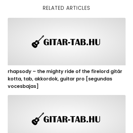
RELATED ARTICLES
rhapsody – the mighty ride of the firelord gitár kotta,
rhapsody – the mighty ride of the firelord gitár
kotta, tab, akkordok, guitar pro [segundas
vocesbajas]
rhapsody – the mighty ride of the firelord gitár kotta,