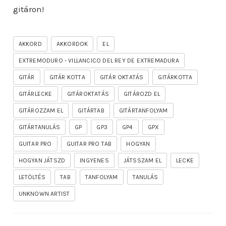
gitáron!
AKKORD
AKKORDOK
EL
EXTREMODURO - VILLANCICO DEL REY DE EXTREMADURA
GITÁR
GITÁR KOTTA
GITÁR OKTATÁS
GITÁRKOTTA
GITÁRLECKE
GITÁROKTATÁS
GITÁROZD EL
GITÁROZZAM EL
GITÁRTAB
GITÁRTANFOLYAM
GITÁRTANULÁS
GP
GP3
GP4
GPX
GUITAR PRO
GUITAR PRO TAB
HOGYAN
HOGYAN JÁTSZD
INGYENES
JÁTSSZAM EL
LECKE
LETÖLTÉS
TAB
TANFOLYAM
TANULÁS
UNKNOWN ARTIST