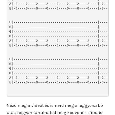
Nézd meg a videót és ismerd meg a leggyorsabb
utat, hogyan tanulhatod meg kedvenc számaid