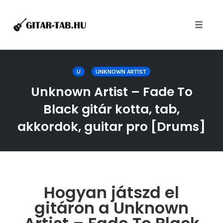
Toggle
naviga
Skip
to
U
UNKNOWN ARTIST
content
Unknown Artist – Fade To
Black gitár kotta, tab,
akkordok, guitar pro [Drums]
Hogyan játszd el
gitáron a Unknown