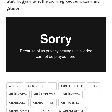
utat, hogyan tanulhatod meg kedvenc számaid
gitáron!
AKKORD
AKKORDOK
EL
FADE TO BLACK
GITÁR
GITÁR KOTTA
GITÁR OKTATÁS
GITÁRKOTTA
GITÁRLECKE
GITÁROKTATÁS
GITÁROZD EL
GITÁROZZAM EL
GITÁRTAB
GITÁRTANFOLYAM