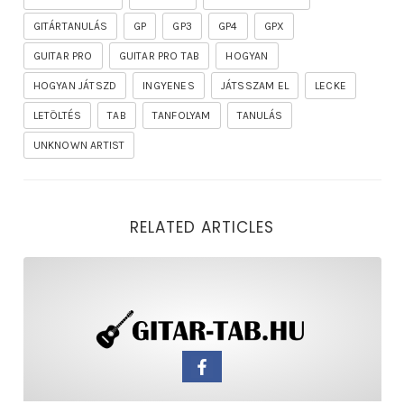
GITÁRTANULÁS
GP
GP3
GP4
GPX
GUITAR PRO
GUITAR PRO TAB
HOGYAN
HOGYAN JÁTSZD
INGYENES
JÁTSSZAM EL
LECKE
LETÖLTÉS
TAB
TANFOLYAM
TANULÁS
UNKNOWN ARTIST
RELATED ARTICLES
rhapsody – the mighty ride of the firelord gitár kotta,