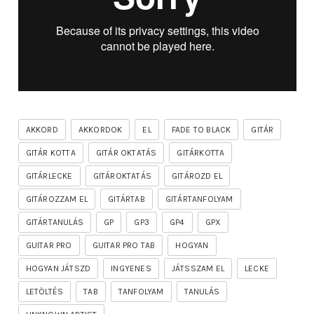
AKKORD
AKKORDOK
EL
FADE TO BLACK
GITÁR
GITÁR KOTTA
GITÁR OKTATÁS
GITÁRKOTTA
GITÁRLECKE
GITÁROKTATÁS
GITÁROZD EL
GITÁROZZAM EL
GITÁRTAB
GITÁRTANFOLYAM
GITÁRTANULÁS
GP
GP3
GP4
GPX
GUITAR PRO
GUITAR PRO TAB
HOGYAN
HOGYAN JÁTSZD
INGYENES
JÁTSSZAM EL
LECKE
LETÖLTÉS
TAB
TANFOLYAM
TANULÁS