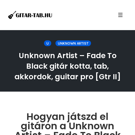
Toggle
naviga
Skip
to
U
UNKNOWN ARTIST
content
Unknown Artist – Fade To
Black gitár kotta, tab,
akkordok, guitar pro [Gtr II]
Hogyan játszd el
gitáron a Unknown