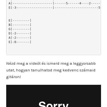
Nézd meg a videót és ismerd meg a leggyorsabb
utat, hogyan tanulhatod meg kedvenc számaid
gitáron!