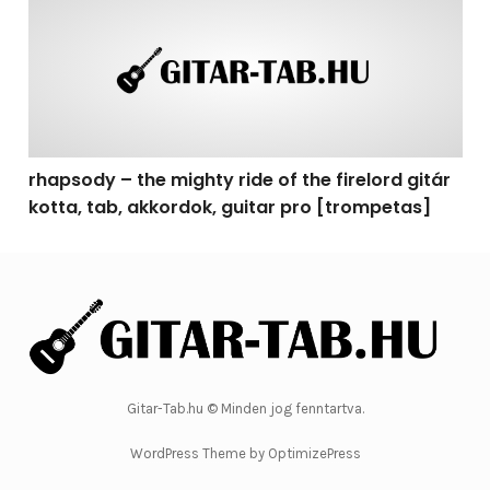
rhapsody – the mighty ride of the firelord gitár
kotta, tab, akkordok, guitar pro [trompetas]
Gitar-Tab.hu © Minden jog fenntartva.
WordPress Theme by OptimizePress