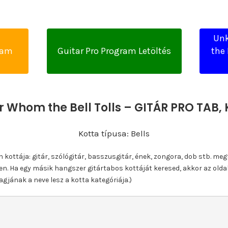
Unk
yam
Guitar Pro Program Letöltés
the 
r Whom the Bell Tolls – GITÁR PRO TA
Kotta típusa: Bells
ottája: gitár, szólógitár, basszusgitár, ének, zongora, dob stb. meg
n. Ha egy másik hangszer gitártabos kottáját keresed, akkor az olda
gjának a neve lesz a kotta kategóriája.)