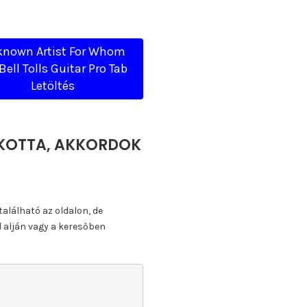
nown Artist For Whom
Bell Tolls Guitar Pro Tab
Letöltés
B, KOTTA, AKKORDOK
található az oldalon, de
l alján vagy a keresőben