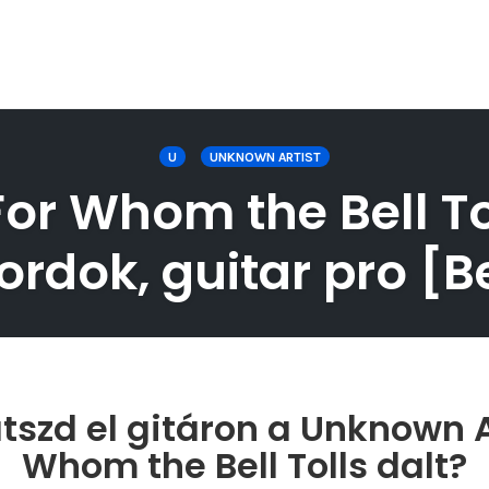
U
UNKNOWN ARTIST
or Whom the Bell Toll
ordok, guitar pro [Be
tszd el gitáron a Unknown Ar
Whom the Bell Tolls dalt?