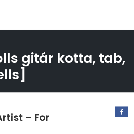
s gitár kotta, tab,
lls]
tist – For