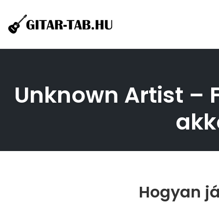
Skip
to
content
Unknown Artist – F
akk
Hogyan já