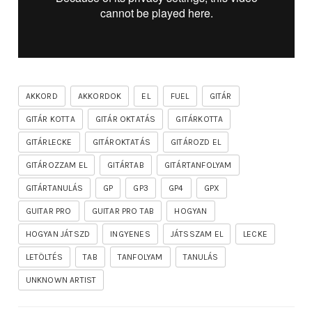
AKKORD
AKKORDOK
EL
FUEL
GITÁR
GITÁR KOTTA
GITÁR OKTATÁS
GITÁRKOTTA
GITÁRLECKE
GITÁROKTATÁS
GITÁROZD EL
GITÁROZZAM EL
GITÁRTAB
GITÁRTANFOLYAM
GITÁRTANULÁS
GP
GP3
GP4
GPX
GUITAR PRO
GUITAR PRO TAB
HOGYAN
HOGYAN JÁTSZD
INGYENES
JÁTSSZAM EL
LECKE
LETÖLTÉS
TAB
TANFOLYAM
TANULÁS
UNKNOWN ARTIST