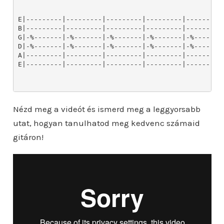
Nézd meg a videót és ismerd meg a leggyorsabb
utat, hogyan tanulhatod meg kedvenc számaid
gitáron!