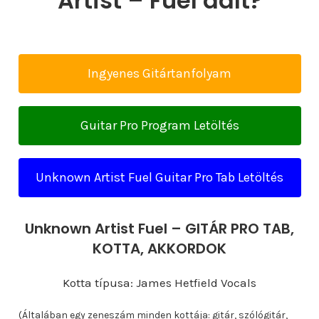
Artist – Fuel dalt?
Ingyenes Gitártanfolyam
Guitar Pro Program Letöltés
Unknown Artist Fuel Guitar Pro Tab Letöltés
Unknown Artist Fuel – GITÁR PRO TAB,
KOTTA, AKKORDOK
Kotta típusa: James Hetfield Vocals
(Általában egy zeneszám minden kottája: gitár, szólógitár,