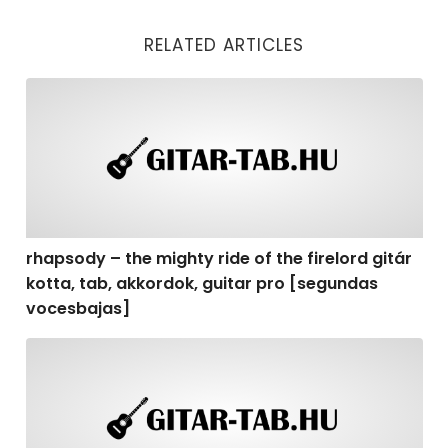
RELATED ARTICLES
rhapsody – the mighty ride of the firelord gitár kotta,
rhapsody – the mighty ride of the firelord gitár
kotta, tab, akkordok, guitar pro [segundas
vocesbajas]
rhapsody – the mighty ride of the firelord gitár kotta,