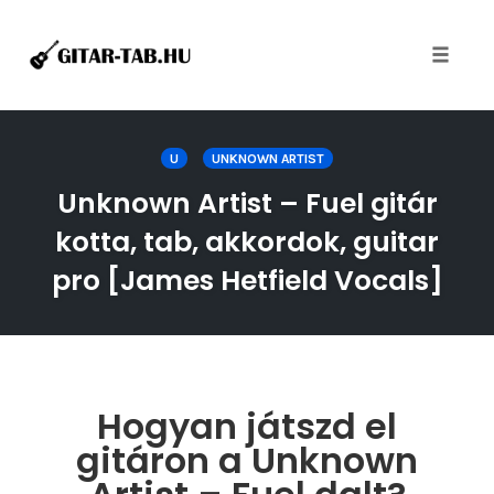
Toggle
naviga
Skip
to
U
UNKNOWN ARTIST
content
Unknown Artist – Fuel gitár
kotta, tab, akkordok, guitar
pro [James Hetfield Vocals]
Hogyan játszd el
gitáron a Unknown