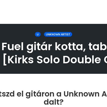
U
UNKNOWN ARTIST
Fuel gitár kotta, tab
 [Kirks Solo Double 
szd el gitáron a Unknown Ar
dalt?