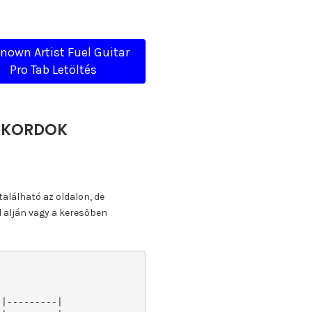
nown Artist Fuel Guitar
Pro Tab Letöltés
AKKORDOK
található az oldalon, de
l alján vagy a keresőben