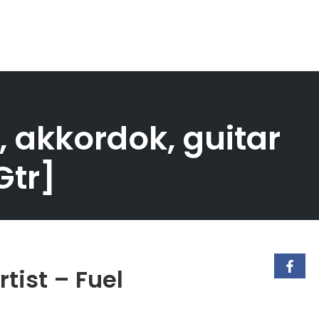
, akkordok, guitar
Gtr]
tist – Fuel