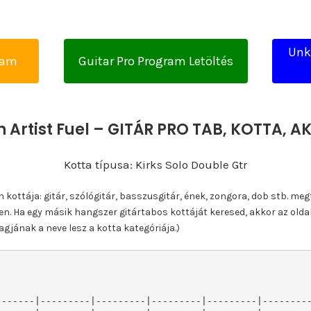
Unk
yam
Guitar Pro Program Letöltés
 Artist Fuel – GITÁR PRO TAB, KOTTA, 
Kotta típusa: Kirks Solo Double Gtr
ottája: gitár, szólógitár, basszusgitár, ének, zongora, dob stb. meg
n. Ha egy másik hangszer gitártabos kottáját keresed, akkor az olda
gjának a neve lesz a kotta kategóriája.)