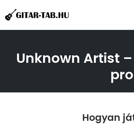
Skip
to
content
Unknown Artist – 
pro
Hogyan ját