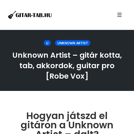
Toggle
naviga
Skip
to
U
UNKNOWN ARTIST
content
Unknown Artist – gitár kotta,
tab, akkordok, guitar pro
[Robe Vox]
Hogyan játszd el
gitáron a Unknown