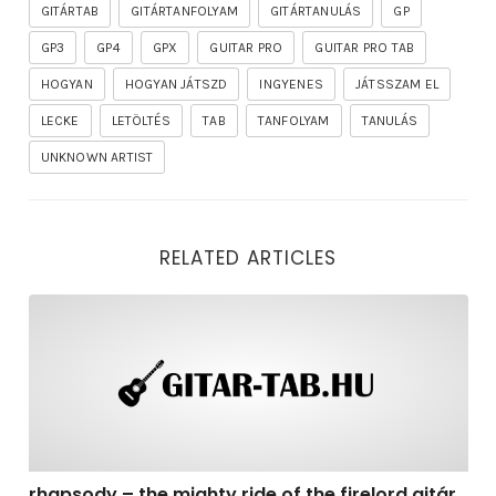
GITÁRTAB
GITÁRTANFOLYAM
GITÁRTANULÁS
GP
GP3
GP4
GPX
GUITAR PRO
GUITAR PRO TAB
HOGYAN
HOGYAN JÁTSZD
INGYENES
JÁTSSZAM EL
LECKE
LETÖLTÉS
TAB
TANFOLYAM
TANULÁS
UNKNOWN ARTIST
RELATED ARTICLES
rhapsody – the mighty ride of the firelord gitár kotta,
rhapsody – the mighty ride of the firelord gitár