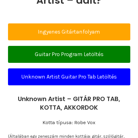
Artist – dalt?
Ingyenes Gitártanfolyam
Guitar Pro Program Letöltés
Unknown Artist Guitar Pro Tab Letöltés
Unknown Artist – GITÁR PRO TAB,
KOTTA, AKKORDOK
Kotta típusa: Robe Vox
(Általában egy zeneszám minden kottája: gitár, szólógitár,