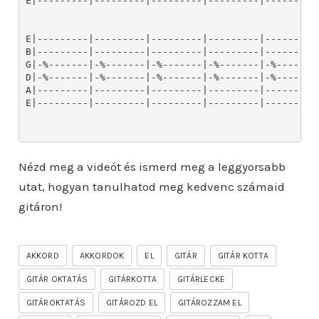
Nézd meg a videót és ismerd meg a leggyorsabb
utat, hogyan tanulhatod meg kedvenc számaid
gitáron!
AKKORD
AKKORDOK
EL
GITÁR
GITÁR KOTTA
GITÁR OKTATÁS
GITÁRKOTTA
GITÁRLECKE
GITÁROKTATÁS
GITÁROZD EL
GITÁROZZAM EL