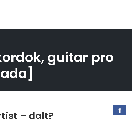
kordok, guitar pro
nada]
ist – dalt?