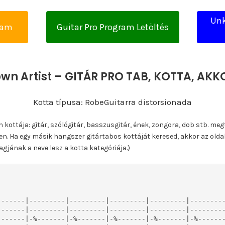
Unk
yam
Guitar Pro Program Letöltés
wn Artist – GITÁR PRO TAB, KOTTA, AK
Kotta típusa: RobeGuitarra distorsionada
ottája: gitár, szólógitár, basszusgitár, ének, zongora, dob stb. meg
n. Ha egy másik hangszer gitártabos kottáját keresed, akkor az olda
gjának a neve lesz a kotta kategóriája.)