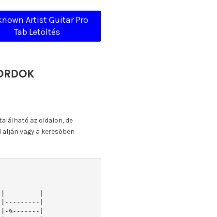
nown Artist Guitar Pro
Tab Letöltés
KORDOK
található az oldalon, de
l alján vagy a keresőben