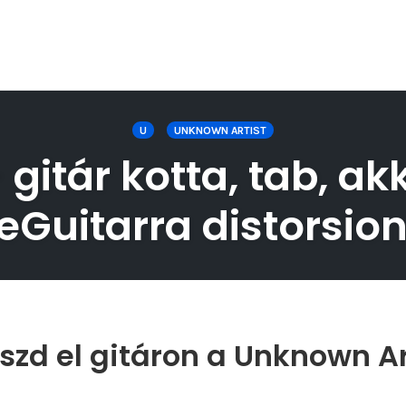
U
UNKNOWN ARTIST
gitár kotta, tab, ak
eGuitarra distorsio
szd el gitáron a Unknown Art