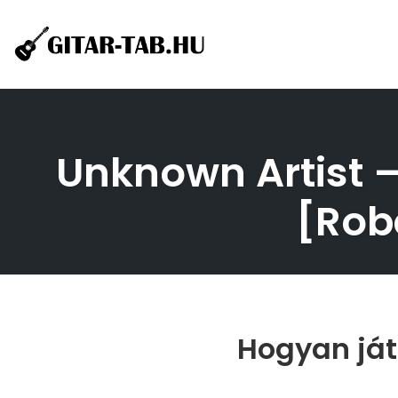
Skip
to
content
Unknown Artist – 
[Rob
Hogyan ját