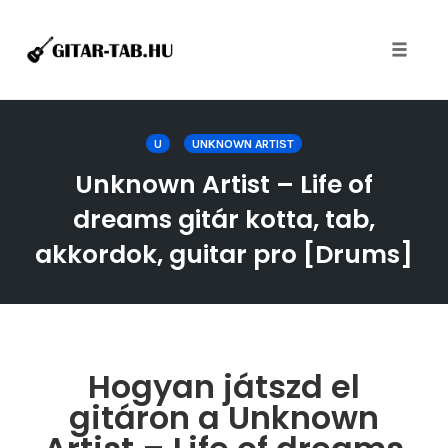
Toggle
naviga
Skip
to
U
UNKNOWN ARTIST
content
Unknown Artist – Life of
dreams gitár kotta, tab,
akkordok, guitar pro [Drums]
Hogyan játszd el
gitáron a Unknown