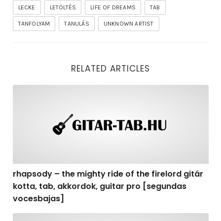
LECKE
LETÖLTÉS
LIFE OF DREAMS
TAB
TANFOLYAM
TANULÁS
UNKNOWN ARTIST
RELATED ARTICLES
rhapsody – the mighty ride of the firelord gitár kotta,
rhapsody – the mighty ride of the firelord gitár
kotta, tab, akkordok, guitar pro [segundas
vocesbajas]
rhapsody – the mighty ride of the firelord gitár kotta,