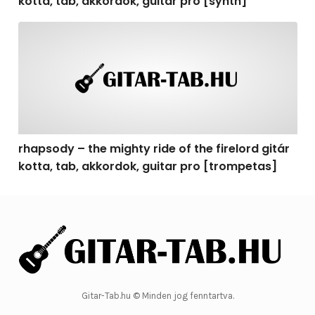
kotta, tab, akkordok, guitar pro [synth]
rhapsody – the mighty ride of the firelord gitár kotta, 
rhapsody – the mighty ride of the firelord gitár
kotta, tab, akkordok, guitar pro [trompetas]
Gitar-Tab.hu © Minden jog fenntartva.