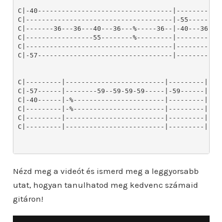
Nézd meg a videót és ismerd meg a leggyorsabb
utat, hogyan tanulhatod meg kedvenc számaid
gitáron!