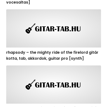
vocesaltas]
rhapsody – the mighty ride of the firelord gitár kotta, t
rhapsody – the mighty ride of the firelord gitár
kotta, tab, akkordok, guitar pro [synth]
rhapsody – the mighty ride of the firelord gitár kotta, 