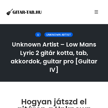
Toggle
naviga
Skip
to
U
UNKNOWN ARTIST
content
Unknown Artist – Low Mans
Lyric 2 gitár kotta, tab,
akkordok, guitar pro [Guitar
IV]
Hogyan játszd el