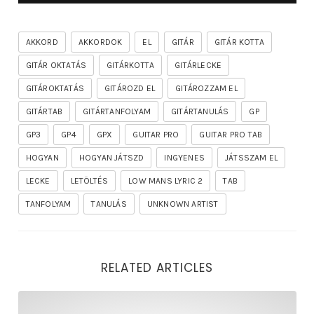
AKKORD
AKKORDOK
EL
GITÁR
GITÁR KOTTA
GITÁR OKTATÁS
GITÁRKOTTA
GITÁRLECKE
GITÁROKTATÁS
GITÁROZD EL
GITÁROZZAM EL
GITÁRTAB
GITÁRTANFOLYAM
GITÁRTANULÁS
GP
GP3
GP4
GPX
GUITAR PRO
GUITAR PRO TAB
HOGYAN
HOGYAN JÁTSZD
INGYENES
JÁTSSZAM EL
LECKE
LETÖLTÉS
LOW MANS LYRIC 2
TAB
TANFOLYAM
TANULÁS
UNKNOWN ARTIST
RELATED ARTICLES
rhapsody – the mighty ride of the firelord gitár kotta,