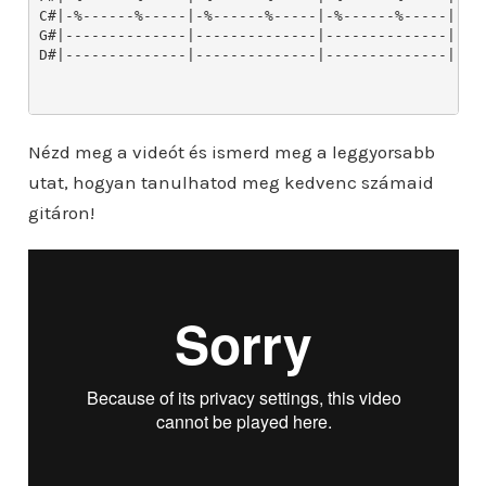
Nézd meg a videót és ismerd meg a leggyorsabb
utat, hogyan tanulhatod meg kedvenc számaid
gitáron!