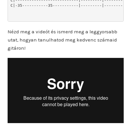
Nézd meg a videót és ismerd meg a leggyorsabb
utat, hogyan tanulhatod meg kedvenc számaid
gitáron!