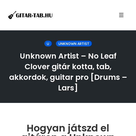
Toggle
naviga
Skip
to
U
UNKNOWN ARTIST
content
Unknown Artist – No Leaf
Clover gitár kotta, tab,
akkordok, guitar pro [Drums –
Lars]
Hogyan játszd el