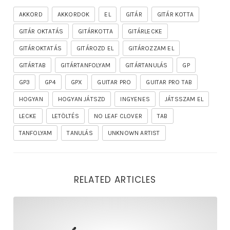
AKKORD
AKKORDOK
EL
GITÁR
GITÁR KOTTA
GITÁR OKTATÁS
GITÁRKOTTA
GITÁRLECKE
GITÁROKTATÁS
GITÁROZD EL
GITÁROZZAM EL
GITÁRTAB
GITÁRTANFOLYAM
GITÁRTANULÁS
GP
GP3
GP4
GPX
GUITAR PRO
GUITAR PRO TAB
HOGYAN
HOGYAN JÁTSZD
INGYENES
JÁTSSZAM EL
LECKE
LETÖLTÉS
NO LEAF CLOVER
TAB
TANFOLYAM
TANULÁS
UNKNOWN ARTIST
RELATED ARTICLES
rhapsody – the mighty ride of the firelord gitár kotta,