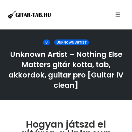
Toggle
naviga
Skip
to
U
UNKNOWN ARTIST
content
Unknown Artist – Nothing Else
Matters gitár kotta, tab,
akkordok, guitar pro [Guitar iV
clean]
Hogyan játszd el