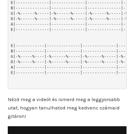
Nézd meg a videót és ismerd meg a leggyorsabb
utat, hogyan tanulhatod meg kedvenc számaid
gitáron!