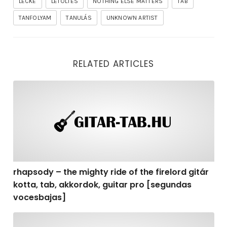
LECKE
LETÖLTÉS
NOTHING ELSE MATTERS
TAB
TANFOLYAM
TANULÁS
UNKNOWN ARTIST
RELATED ARTICLES
rhapsody – the mighty ride of the firelord gitár kotta,
rhapsody – the mighty ride of the firelord gitár
kotta, tab, akkordok, guitar pro [segundas
vocesbajas]
rhapsody – the mighty ride of the firelord gitár kotta,