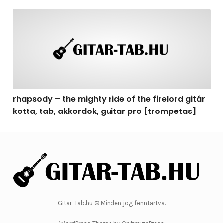
rhapsody – the mighty ride of the firelord gitár kotta, 
rhapsody – the mighty ride of the firelord gitár
kotta, tab, akkordok, guitar pro [trompetas]
Gitar-Tab.hu © Minden jog fenntartva.