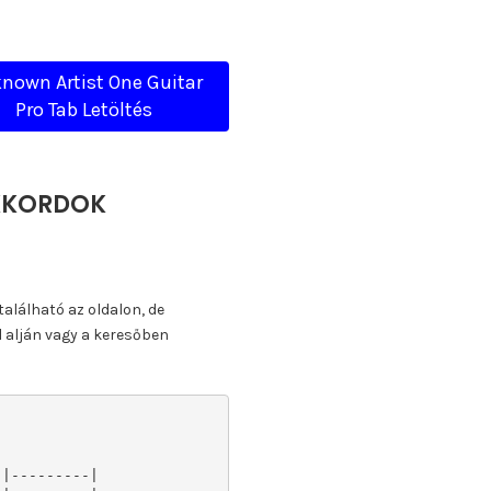
nown Artist One Guitar
Pro Tab Letöltés
AKKORDOK
található az oldalon, de
l alján vagy a keresőben