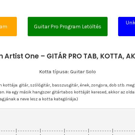
Unk
yam
Guitar Pro Program Letöltés
 Artist One – GITÁR PRO TAB, KOTTA, 
Kotta típusa: Guitar Solo
ottája: gitár, szólógitár, basszusgitár, ének, zongora, dob stb. meg
n. Ha egy másik hangszer gitártabos kottáját keresed, akkor az olda
gjának a neve lesz a kotta kategóriája.)