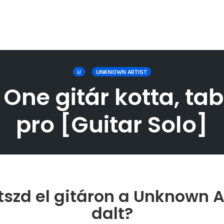
U
UNKNOWN ARTIST
One gitár kotta, tab
pro [Guitar Solo]
szd el gitáron a Unknown A
dalt?