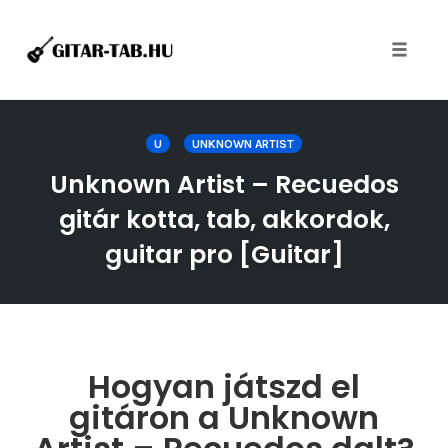
Toggle
naviga
Skip
to
U
UNKNOWN ARTIST
content
Unknown Artist – Recuedos
gitár kotta, tab, akkordok,
guitar pro [Guitar]
Hogyan játszd el
gitáron a Unknown