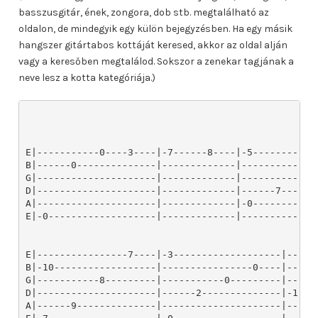
basszusgitár, ének, zongora, dob stb. megtalálható az
oldalon, de mindegyik egy külön bejegyzésben. Ha egy másik
hangszer gitártabos kottáját keresed, akkor az oldal alján
vagy a keresőben megtalálod. Sokszor a zenekar tagjának a
neve lesz a kotta kategóriája.)
E|-----------0----3----|-7------8----|-5-----------
B|------0--------------|-------------|-------------
G|---------------------|-------------|-----------5-
D|---------------------|-------------|------7------
A|---------------------|-------------|-0-----------
E|-0-------------------|-------------|-------------
E|----------------7----|-3-------------------|------
B|-10------------------|----------------0----|------
G|-----------8---------|-----------0---------|------
D|---------------------|------2--------------|-1----
A|------9--------------|---------------------|------