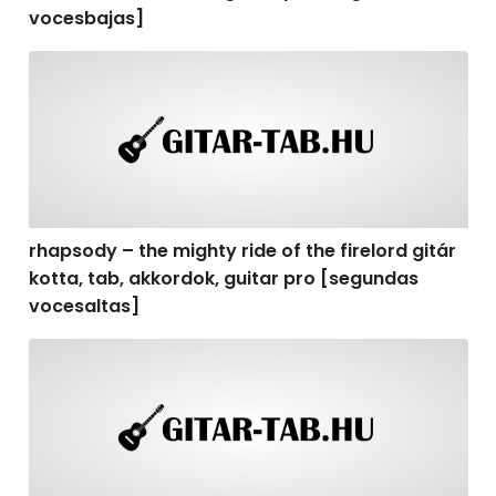
vocesbajas]
rhapsody – the mighty ride of the firelord gitár kotta,
rhapsody – the mighty ride of the firelord gitár
kotta, tab, akkordok, guitar pro [segundas
vocesaltas]
rhapsody – the mighty ride of the firelord gitár kotta, t