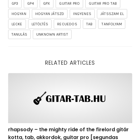
GP3
GP4
GPX
GUITAR PRO
GUITAR PRO TAB
HOGYAN
HOGYAN JÁTSZD
INGYENES
JÁTSSZAM EL
LECKE
LETÖLTÉS
RECUEDOS
TAB
TANFOLYAM
TANULÁS
UNKNOWN ARTIST
RELATED ARTICLES
rhapsody – the mighty ride of the firelord gitár kotta,
rhapsody – the mighty ride of the firelord gitár
kotta, tab, akkordok, guitar pro [segundas