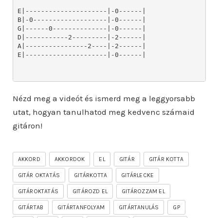
E|---------------------|-0------|

B|-0-------------------|-0------|

G|------0--------------|-0------|

D|-----------2---------|-2------|

A|----------------2----|-2------|

E|---------------------|-0------|

Nézd meg a videót és ismerd meg a leggyorsabb
utat, hogyan tanulhatod meg kedvenc számaid
gitáron!
AKKORD
AKKORDOK
EL
GITÁR
GITÁR KOTTA
GITÁR OKTATÁS
GITÁRKOTTA
GITÁRLECKE
GITÁROKTATÁS
GITÁROZD EL
GITÁROZZAM EL
GITÁRTAB
GITÁRTANFOLYAM
GITÁRTANULÁS
GP