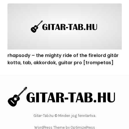
rhapsody – the mighty ride of the firelord gitár kotta, 
rhapsody – the mighty ride of the firelord gitár
kotta, tab, akkordok, guitar pro [trompetas]
Gitar-Tab.hu © Minden jog fenntartva.
WordPress Theme by OptimizePress