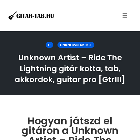
Toggle
naviga
Skip
to
U
UNKNOWN ARTIST
content
Unknown Artist – Ride The
Lightning gitár kotta, tab,
akkordok, guitar pro [GtrIII]
Hogyan játszd el
gitáron a Unknown