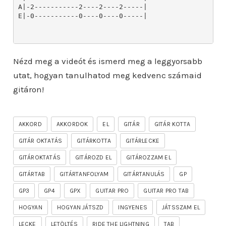
Nézd meg a videót és ismerd meg a leggyorsabb
utat, hogyan tanulhatod meg kedvenc számaid
gitáron!
AKKORD
AKKORDOK
EL
GITÁR
GITÁR KOTTA
GITÁR OKTATÁS
GITÁRKOTTA
GITÁRLECKE
GITÁROKTATÁS
GITÁROZD EL
GITÁROZZAM EL
GITÁRTAB
GITÁRTANFOLYAM
GITÁRTANULÁS
GP
GP3
GP4
GPX
GUITAR PRO
GUITAR PRO TAB
HOGYAN
HOGYAN JÁTSZD
INGYENES
JÁTSSZAM EL
LECKE
LETÖLTÉS
RIDE THE LIGHTNING
TAB