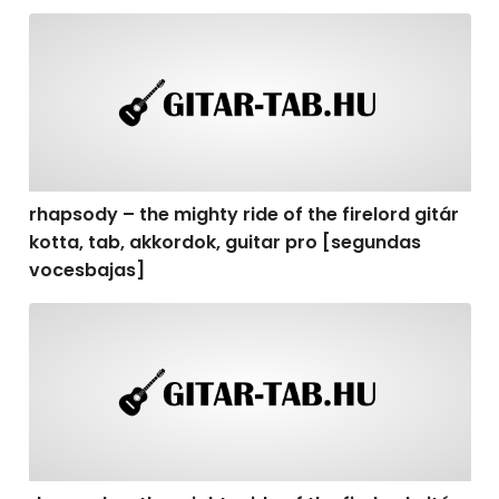
rhapsody – the mighty ride of the firelord gitár kotta,
rhapsody – the mighty ride of the firelord gitár
kotta, tab, akkordok, guitar pro [segundas
vocesbajas]
rhapsody – the mighty ride of the firelord gitár kotta,