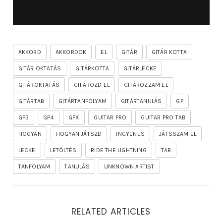
AKKORD
AKKORDOK
EL
GITÁR
GITÁR KOTTA
GITÁR OKTATÁS
GITÁRKOTTA
GITÁRLECKE
GITÁROKTATÁS
GITÁROZD EL
GITÁROZZAM EL
GITÁRTAB
GITÁRTANFOLYAM
GITÁRTANULÁS
GP
GP3
GP4
GPX
GUITAR PRO
GUITAR PRO TAB
HOGYAN
HOGYAN JÁTSZD
INGYENES
JÁTSSZAM EL
LECKE
LETÖLTÉS
RIDE THE LIGHTNING
TAB
TANFOLYAM
TANULÁS
UNKNOWN ARTIST
RELATED ARTICLES