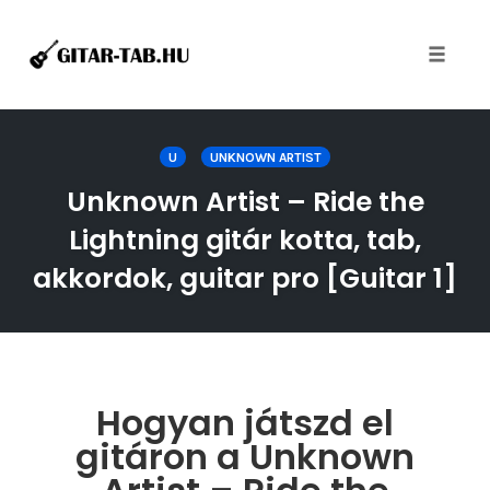
Toggle
naviga
Skip
to
U
UNKNOWN ARTIST
content
Unknown Artist – Ride the
Lightning gitár kotta, tab,
akkordok, guitar pro [Guitar 1]
Hogyan játszd el
gitáron a Unknown