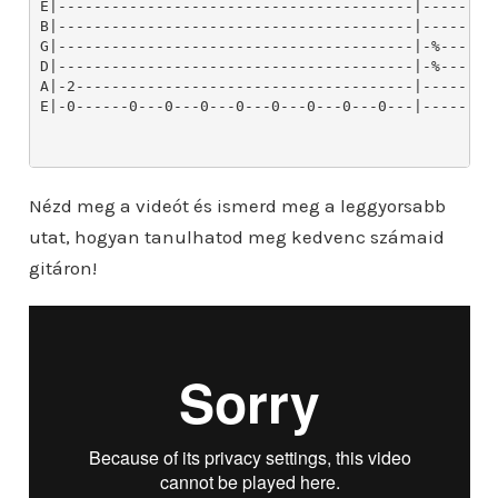
Nézd meg a videót és ismerd meg a leggyorsabb
utat, hogyan tanulhatod meg kedvenc számaid
gitáron!