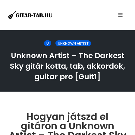
Toggle
naviga
Skip
to
U
UNKNOWN ARTIST
content
Unknown Artist – The Darkest
Sky gitár kotta, tab, akkordok,
guitar pro [Guit1]
Hogyan játszd el
gitáron a Unknown