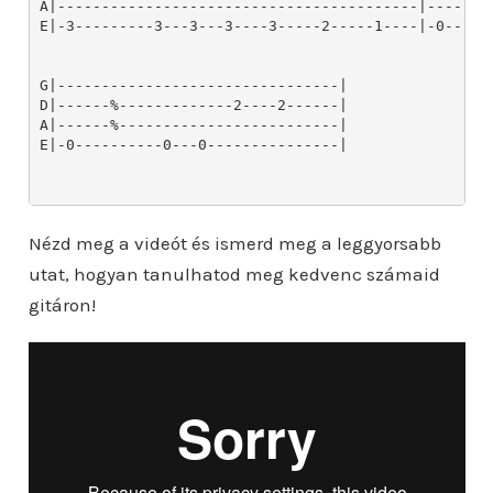
Nézd meg a videót és ismerd meg a leggyorsabb
utat, hogyan tanulhatod meg kedvenc számaid
gitáron!