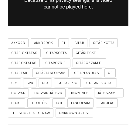
AKKORD
AKKORDOK
EL
GITÁR
GITÁR KOTTA
GITÁR OKTATÁS
GITÁRKOTTA
GITÁRLECKE
GITÁROKTATÁS
GITÁROZD EL
GITÁROZZAM EL
GITÁRTAB
GITÁRTANFOLYAM
GITÁRTANULÁS
GP
GP3
GP4
GPX
GUITAR PRO
GUITAR PRO TAB
HOGYAN
HOGYAN JÁTSZD
INGYENES
JÁTSSZAM EL
LECKE
LETÖLTÉS
TAB
TANFOLYAM
TANULÁS
THE SHORTEST STRAW
UNKNOWN ARTIST