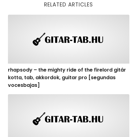
RELATED ARTICLES
rhapsody – the mighty ride of the firelord gitár kotta,
rhapsody – the mighty ride of the firelord gitár
kotta, tab, akkordok, guitar pro [segundas
vocesbajas]
rhapsody – the mighty ride of the firelord gitár kotta,