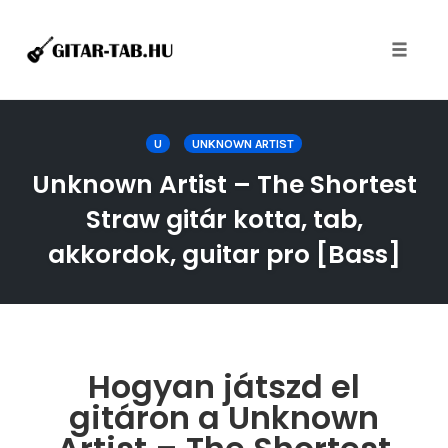
Toggle
naviga
Skip
to
U
UNKNOWN ARTIST
content
Unknown Artist – The Shortest
Straw gitár kotta, tab,
akkordok, guitar pro [Bass]
Hogyan játszd el
gitáron a Unknown