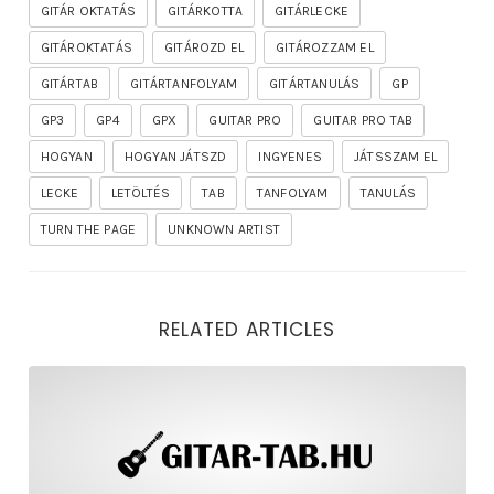
GITÁR OKTATÁS
GITÁRKOTTA
GITÁRLECKE
GITÁROKTATÁS
GITÁROZD EL
GITÁROZZAM EL
GITÁRTAB
GITÁRTANFOLYAM
GITÁRTANULÁS
GP
GP3
GP4
GPX
GUITAR PRO
GUITAR PRO TAB
HOGYAN
HOGYAN JÁTSZD
INGYENES
JÁTSSZAM EL
LECKE
LETÖLTÉS
TAB
TANFOLYAM
TANULÁS
TURN THE PAGE
UNKNOWN ARTIST
RELATED ARTICLES
rhapsody – the mighty ride of the firelord gitár kotta,