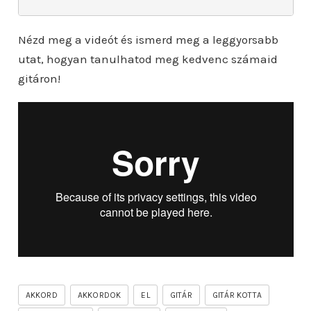
Nézd meg a videót és ismerd meg a leggyorsabb
utat, hogyan tanulhatod meg kedvenc számaid
gitáron!
AKKORD
AKKORDOK
EL
GITÁR
GITÁR KOTTA