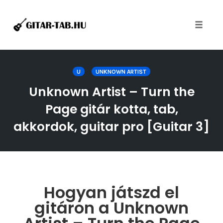
Toggle
naviga
Skip
to
U
UNKNOWN ARTIST
content
Unknown Artist – Turn the
Page gitár kotta, tab,
akkordok, guitar pro [Guitar 3]
Hogyan játszd el
gitáron a Unknown