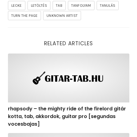
LECKE
LETÖLTÉS
TAB
TANFOLYAM
TANULÁS
TURN THE PAGE
UNKNOWN ARTIST
RELATED ARTICLES
rhapsody – the mighty ride of the firelord gitár kotta,
rhapsody – the mighty ride of the firelord gitár
kotta, tab, akkordok, guitar pro [segundas
vocesbajas]