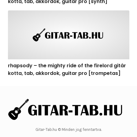
kotta, tab, akkordok, guitar pro [synth]
rhapsody – the mighty ride of the firelord gitár kotta, 
rhapsody – the mighty ride of the firelord gitár
kotta, tab, akkordok, guitar pro [trompetas]
Gitar-Tab.hu © Minden jog fenntartva.