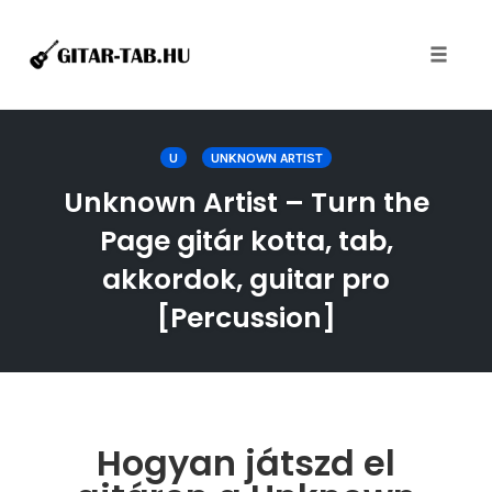
Toggle
naviga
Skip
to
U
UNKNOWN ARTIST
content
Unknown Artist – Turn the
Page gitár kotta, tab,
akkordok, guitar pro
[Percussion]
Hogyan játszd el