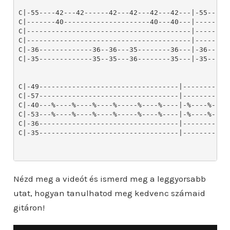
Nézd meg a videót és ismerd meg a leggyorsabb
utat, hogyan tanulhatod meg kedvenc számaid
gitáron!