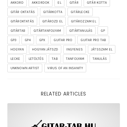
AKKORD
AKKORDOK
EL
GITÁR
GITÁR KOTTA
GITÁR OKTATÁS
GITÁRKOTTA
GITÁRLECKE
GITÁROKTATÁS
GITÁROZD EL
GITÁROZZAM EL
GITÁRTAB
GITÁRTANFOLYAM
GITÁRTANULÁS
GP
GP3
GP4
GPX
GUITAR PRO
GUITAR PRO TAB
HOGYAN
HOGYAN JÁTSZD
INGYENES
JÁTSSZAM EL
LECKE
LETÖLTÉS
TAB
TANFOLYAM
TANULÁS
UNKNOWN ARTIST
VIRUS OF AN INSANITY
RELATED ARTICLES
rhapsody – the mighty ride of the firelord gitár kotta,