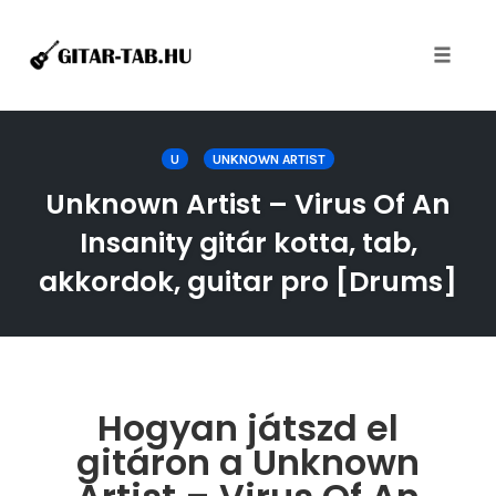
Toggle
naviga
Skip
to
U
UNKNOWN ARTIST
content
Unknown Artist – Virus Of An
Insanity gitár kotta, tab,
akkordok, guitar pro [Drums]
Hogyan játszd el
gitáron a Unknown