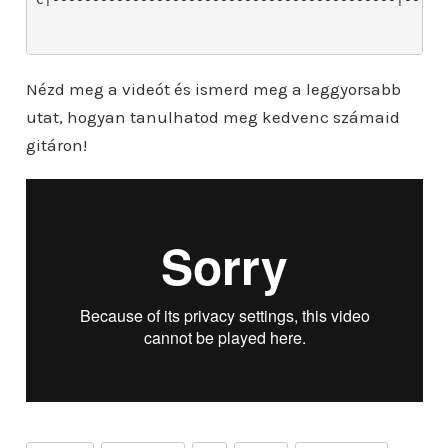
Nézd meg a videót és ismerd meg a leggyorsabb
utat, hogyan tanulhatod meg kedvenc számaid
gitáron!