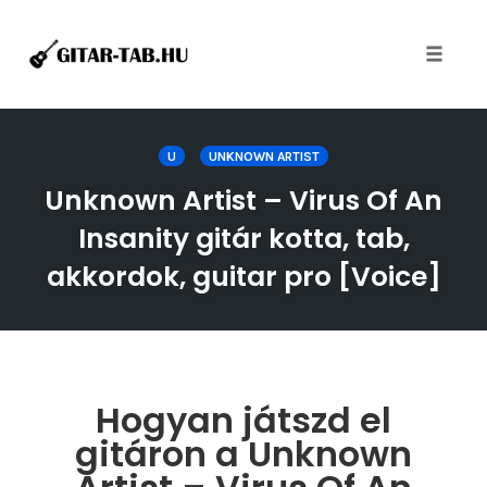
Toggle
naviga
Skip
to
U
UNKNOWN ARTIST
content
Unknown Artist – Virus Of An
Insanity gitár kotta, tab,
akkordok, guitar pro [Voice]
Hogyan játszd el
gitáron a Unknown