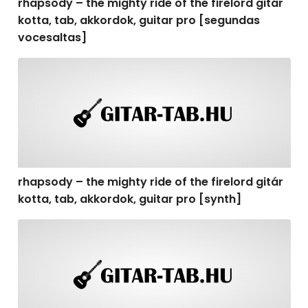
rhapsody – the mighty ride of the firelord gitár
kotta, tab, akkordok, guitar pro [segundas
vocesaltas]
rhapsody – the mighty ride of the firelord gitár kotta, t
rhapsody – the mighty ride of the firelord gitár
kotta, tab, akkordok, guitar pro [synth]
rhapsody – the mighty ride of the firelord gitár kotta, 