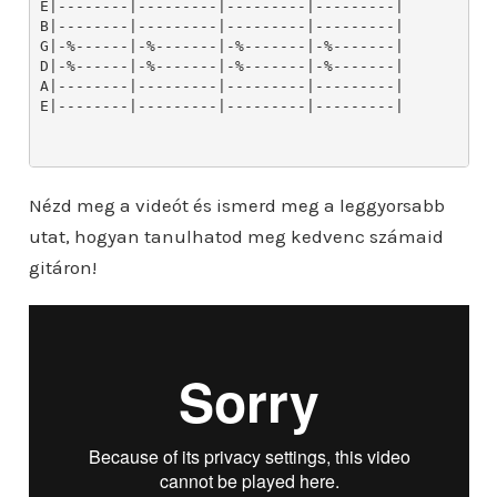
Nézd meg a videót és ismerd meg a leggyorsabb
utat, hogyan tanulhatod meg kedvenc számaid
gitáron!