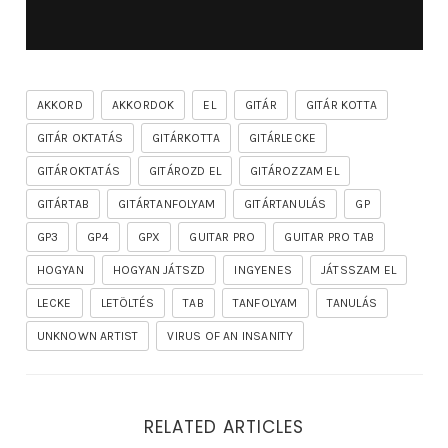
AKKORD
AKKORDOK
EL
GITÁR
GITÁR KOTTA
GITÁR OKTATÁS
GITÁRKOTTA
GITÁRLECKE
GITÁROKTATÁS
GITÁROZD EL
GITÁROZZAM EL
GITÁRTAB
GITÁRTANFOLYAM
GITÁRTANULÁS
GP
GP3
GP4
GPX
GUITAR PRO
GUITAR PRO TAB
HOGYAN
HOGYAN JÁTSZD
INGYENES
JÁTSSZAM EL
LECKE
LETÖLTÉS
TAB
TANFOLYAM
TANULÁS
UNKNOWN ARTIST
VIRUS OF AN INSANITY
RELATED ARTICLES