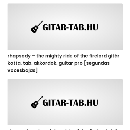
rhapsody – the mighty ride of the firelord gitár kotta,
rhapsody – the mighty ride of the firelord gitár
kotta, tab, akkordok, guitar pro [segundas
vocesbajas]
rhapsody – the mighty ride of the firelord gitár kotta,