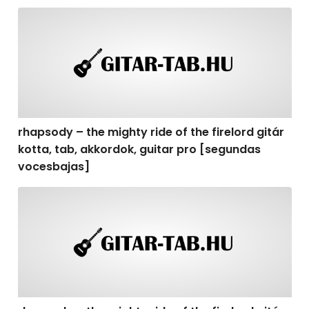
rhapsody – the mighty ride of the firelord gitár kotta,
rhapsody – the mighty ride of the firelord gitár
kotta, tab, akkordok, guitar pro [segundas
vocesbajas]
rhapsody – the mighty ride of the firelord gitár kotta,