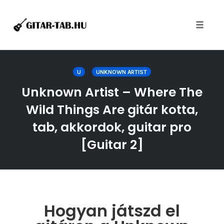
Toggle
naviga
Skip
to
U
UNKNOWN ARTIST
content
Unknown Artist – Where The
Wild Things Are gitár kotta,
tab, akkordok, guitar pro
[Guitar 2]
Hogyan játszd el