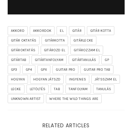
AKKORD
AKKORDOK
EL
GITÁR
GITÁR KOTTA
GITÁR OKTATÁS
GITÁRKOTTA
GITÁRLECKE
GITÁROKTATÁS
GITÁROZD EL
GITÁROZZAM EL
GITÁRTAB
GITÁRTANFOLYAM
GITÁRTANULÁS
GP
GP3
GP4
GPX
GUITAR PRO
GUITAR PRO TAB
HOGYAN
HOGYAN JÁTSZD
INGYENES
JÁTSSZAM EL
LECKE
LETÖLTÉS
TAB
TANFOLYAM
TANULÁS
UNKNOWN ARTIST
WHERE THE WILD THINGS ARE
RELATED ARTICLES