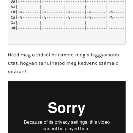
Nézd meg a videót és ismerd meg a leggyorsabb
utat, hogyan tanulhatod meg kedvenc számaid
gitáron!