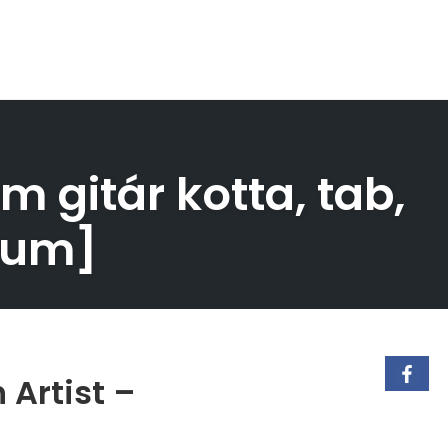
 gitár kotta, tab,
Drum]
 Artist –