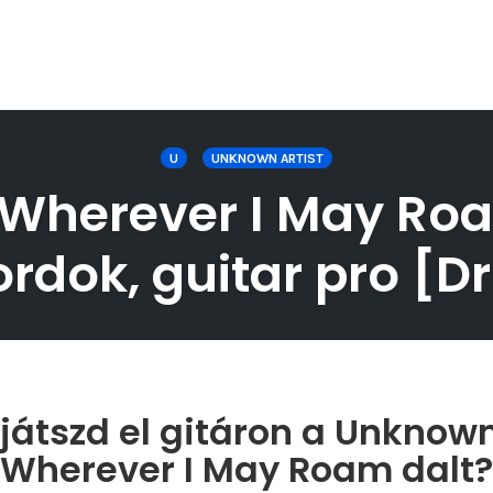
U
UNKNOWN ARTIST
Wherever I May Roam
rdok, guitar pro [
átszd el gitáron a Unknown
Wherever I May Roam dalt?