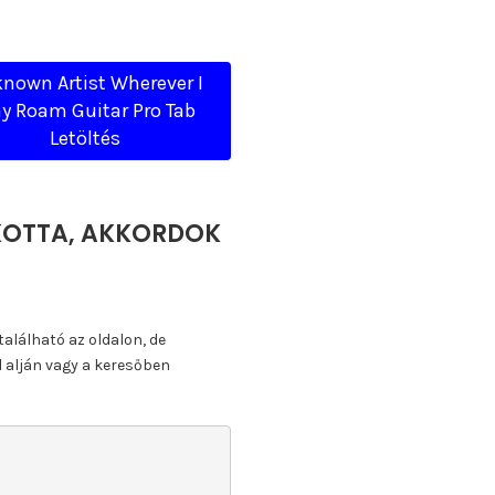
nown Artist Wherever I
y Roam Guitar Pro Tab
Letöltés
 KOTTA, AKKORDOK
található az oldalon, de
l alján vagy a keresőben