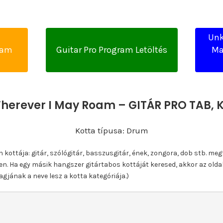
Unk
yam
Guitar Pro Program Letöltés
Ma
Wherever I May Roam – GITÁR PRO TAB,
Kotta típusa: Drum
ottája: gitár, szólógitár, basszusgitár, ének, zongora, dob stb. meg
n. Ha egy másik hangszer gitártabos kottáját keresed, akkor az olda
gjának a neve lesz a kotta kategóriája.)