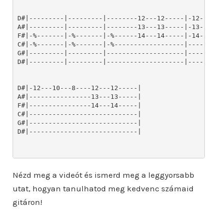
Nézd meg a videót és ismerd meg a leggyorsabb
utat, hogyan tanulhatod meg kedvenc számaid
gitáron!