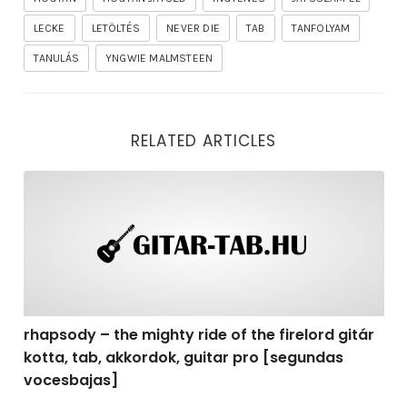
LECKE
LETÖLTÉS
NEVER DIE
TAB
TANFOLYAM
TANULÁS
YNGWIE MALMSTEEN
RELATED ARTICLES
rhapsody – the mighty ride of the firelord gitár kotta,
rhapsody – the mighty ride of the firelord gitár
kotta, tab, akkordok, guitar pro [segundas
vocesbajas]