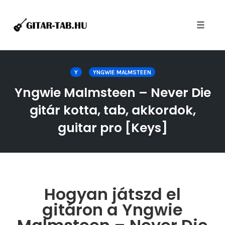
Toggle
naviga
Skip
to
Y
YNGWIE MALMSTEEN
content
Yngwie Malmsteen – Never Die
gitár kotta, tab, akkordok,
guitar pro [Keys]
Hogyan játszd el
gitáron a Yngwie