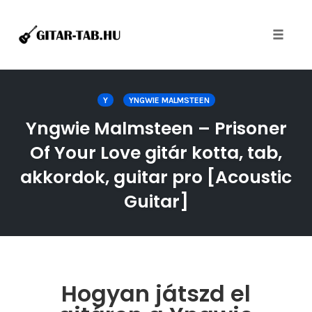
Toggle
naviga
Skip
to
Y
YNGWIE MALMSTEEN
content
Yngwie Malmsteen – Prisoner
Of Your Love gitár kotta, tab,
akkordok, guitar pro [Acoustic
Guitar]
Hogyan játszd el