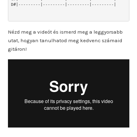
D#|---------|---------|---------|---------|

Nézd meg a videót és ismerd meg a leggyorsabb
utat, hogyan tanulhatod meg kedvenc számaid
gitáron!