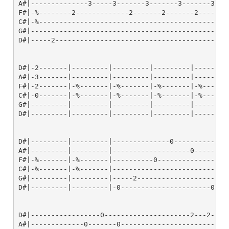
A#|--------------3-----3-------3-------3-------3----
F#|-%--------2-------------2-------2-------2--------
C#|-%-----------------------------------------------
G#|-------------------------------------------------
D#|-----2-------------------------------------------
D#|-2-------|---------|---------|---------|---------
A#|-3-------|---------|---------|---------|---------
F#|-2-------|-%-------|-%-------|-%-------|-%-------
C#|-0-------|-%-------|-%-------|-%-------|-%-------
G#|---------|---------|---------|---------|---------
D#|---------|---------|---------|---------|---------
D#|---------|---------|--------------0-------------
A#|---------|---------|-------------------0--------
F#|-%-------|-%-------|----------0-----------------
C#|-%-------|-%-------|----------------------------
G#|---------|---------|-----2----------------------
D#|---------|---------|-0----------------------0---
D#|-----------------0---------------------2---2-----
A#|-------------0-------0-------------------------3-