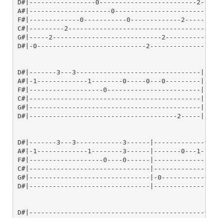
D#|-----------------0-------------------------2---2
A#|---------------------0--------------------------
F#|-------------0-----------0-------------2--------
C#|---------2--------------------------------------
G#|-----2----------------------------2-------------
D#|-0----------------------------2-----------------
D#|-------3---3--------------------------------|---
A#|-1-------------1--------0-----0---0---------|---
F#|-------------------0------------------------|---
C#|--------------------------------------------|---
G#|--------------------------------------------|---
D#|--------------------------------------2-----|-0-
D#|-------3---3------------3------|---------------0-
A#|-1-------------1--------3------|-------0---1-----
F#|-------------------0----0------|-----------------
C#|-------------------------------|-----------------
G#|-------------------------------|-0---------------
D#|-------------------------------|-----------------
D#|-------------------------------------------------