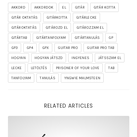
AKKORD
AKKORDOK
EL
GITÁR
GITÁR KOTTA
GITÁR OKTATÁS
GITÁRKOTTA
GITÁRLECKE
GITÁROKTATÁS
GITÁROZD EL
GITÁROZZAM EL
GITÁRTAB
GITÁRTANFOLYAM
GITÁRTANULÁS
GP
GP3
GP4
GPX
GUITAR PRO
GUITAR PRO TAB
HOGYAN
HOGYAN JÁTSZD
INGYENES
JÁTSSZAM EL
LECKE
LETÖLTÉS
PRISONER OF YOUR LOVE
TAB
TANFOLYAM
TANULÁS
YNGWIE MALMSTEEN
RELATED ARTICLES
rhapsody – the mighty ride of the firelord gitár kotta,