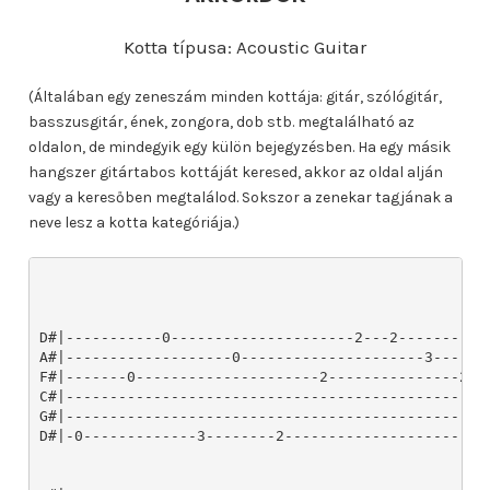
Kotta típusa: Acoustic Guitar
(Általában egy zeneszám minden kottája: gitár, szólógitár,
basszusgitár, ének, zongora, dob stb. megtalálható az
oldalon, de mindegyik egy külön bejegyzésben. Ha egy másik
hangszer gitártabos kottáját keresed, akkor az oldal alján
vagy a keresőben megtalálod. Sokszor a zenekar tagjának a
neve lesz a kotta kategóriája.)
D#|-----------0---------------------2---2----------
A#|-------------------0---------------------3------
F#|-------0---------------------2---------------2--
C#|------------------------------------------------
G#|------------------------------------------------
D#|-0-------------3--------2-----------------------