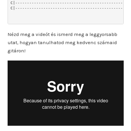
Nézd meg a videót és ismerd meg a leggyorsabb
utat, hogyan tanulhatod meg kedvenc számaid
gitáron!