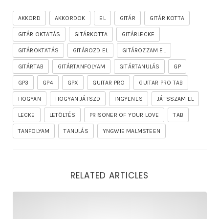
AKKORD
AKKORDOK
EL
GITÁR
GITÁR KOTTA
GITÁR OKTATÁS
GITÁRKOTTA
GITÁRLECKE
GITÁROKTATÁS
GITÁROZD EL
GITÁROZZAM EL
GITÁRTAB
GITÁRTANFOLYAM
GITÁRTANULÁS
GP
GP3
GP4
GPX
GUITAR PRO
GUITAR PRO TAB
HOGYAN
HOGYAN JÁTSZD
INGYENES
JÁTSSZAM EL
LECKE
LETÖLTÉS
PRISONER OF YOUR LOVE
TAB
TANFOLYAM
TANULÁS
YNGWIE MALMSTEEN
RELATED ARTICLES
rhapsody – the mighty ride of the firelord gitár kotta,