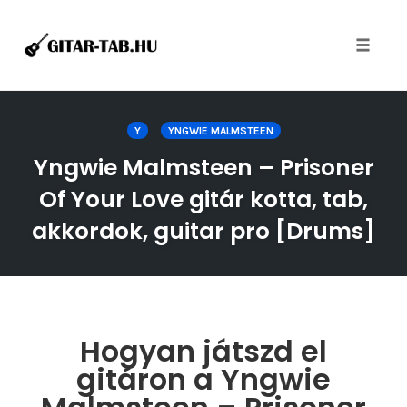
Toggle
naviga
Skip
to
Y
YNGWIE MALMSTEEN
content
Yngwie Malmsteen – Prisoner
Of Your Love gitár kotta, tab,
akkordok, guitar pro [Drums]
Hogyan játszd el
gitáron a Yngwie