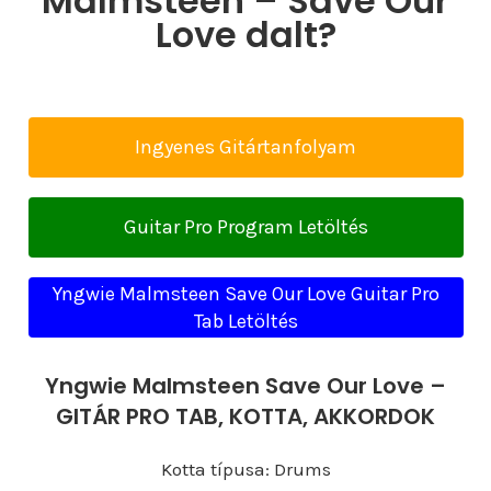
Malmsteen – Save Our
Love dalt?
Ingyenes Gitártanfolyam
Guitar Pro Program Letöltés
Yngwie Malmsteen Save Our Love Guitar Pro
Tab Letöltés
Yngwie Malmsteen Save Our Love –
GITÁR PRO TAB, KOTTA, AKKORDOK
Kotta típusa: Drums