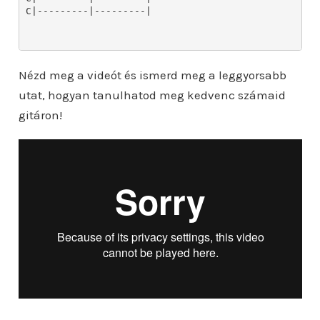
Nézd meg a videót és ismerd meg a leggyorsabb
utat, hogyan tanulhatod meg kedvenc számaid
gitáron!