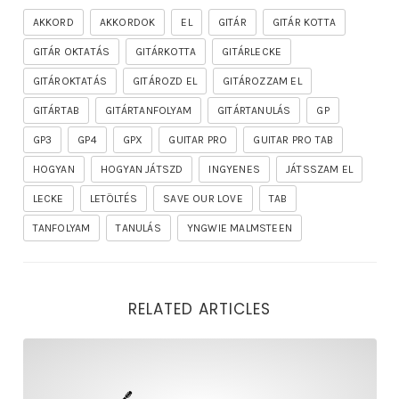
AKKORD
AKKORDOK
EL
GITÁR
GITÁR KOTTA
GITÁR OKTATÁS
GITÁRKOTTA
GITÁRLECKE
GITÁROKTATÁS
GITÁROZD EL
GITÁROZZAM EL
GITÁRTAB
GITÁRTANFOLYAM
GITÁRTANULÁS
GP
GP3
GP4
GPX
GUITAR PRO
GUITAR PRO TAB
HOGYAN
HOGYAN JÁTSZD
INGYENES
JÁTSSZAM EL
LECKE
LETÖLTÉS
SAVE OUR LOVE
TAB
TANFOLYAM
TANULÁS
YNGWIE MALMSTEEN
RELATED ARTICLES
rhapsody – the mighty ride of the firelord gitár kotta,