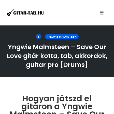
Toggle
naviga
Skip
to
Y
YNGWIE MALMSTEEN
content
Yngwie Malmsteen – Save Our
Love gitár kotta, tab, akkordok,
guitar pro [Drums]
Hogyan játszd el
gitáron a Yngwie