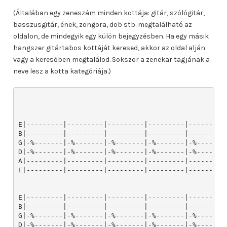
(Általában egy zeneszám minden kottája: gitár, szólógitár,
basszusgitár, ének, zongora, dob stb. megtalálható az
oldalon, de mindegyik egy külön bejegyzésben. Ha egy másik
hangszer gitártabos kottáját keresed, akkor az oldal alján
vagy a keresőben megtalálod. Sokszor a zenekar tagjának a
neve lesz a kotta kategóriája.)
E|---------|---------|---------|---------|---------|
B|---------|---------|---------|---------|---------|
G|-%-------|-%-------|-%-------|-%-------|-%-------|
D|-%-------|-%-------|-%-------|-%-------|-%-------|
A|---------|---------|---------|---------|---------|
E|---------|---------|---------|---------|---------|
E|---------|---------|---------|---------|---------|
B|---------|---------|---------|---------|---------|
G|-%-------|-%-------|-%-------|-%-------|-%-------|
D|-%-------|-%-------|-%-------|-%-------|-%-------|